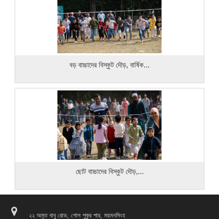
বড় বাচ্চাদের বিস্কুট দৌড়, বার্ষিক...
ছোট বাচ্চাদের বিস্কুট দৌড়,...
২২ অমৃত বাবু রোড, গোল পুকুর পার, ময়মনসিংহ