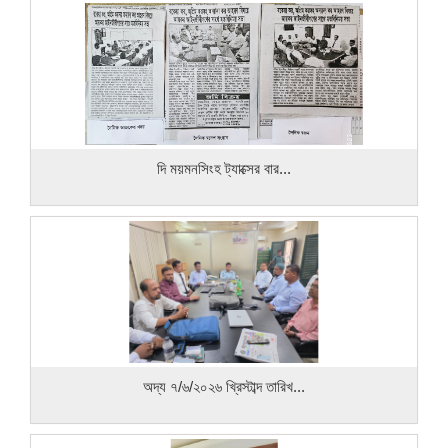
দি ময়মনসিংহ ট্যাক্সের বার...
অদ্য ৭/৬/২০২৬ খ্রিস্টাব্দ তারিখ...