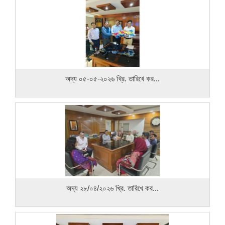
অদ্য ০৫-০৫-২০২৬ খ্রি. তারিখে কর...
অদ্য ২৮/০৪/২০২৬ খ্রি. তারিখে কর...