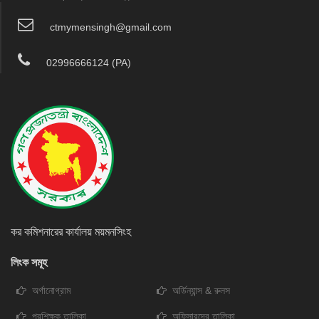
ctmymensingh@gmail.com
02996666124 (PA)
কর কমিশনারের কার্যালয় ময়মনসিংহ
লিংক সমূহ
অর্গানোগ্রাম
অর্ডিন্যান্স & রুলস
প্রশিক্ষক তালিকা
অফিসারদের তালিকা