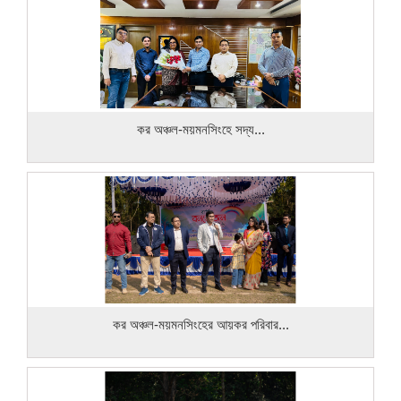
কর অঞ্চল-ময়মনসিংহে সদ্য...
কর অঞ্চল-ময়মনসিংহের আয়কর পরিবার...