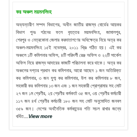
কর অঞ্চল ময়মনসিংহ
অভ্যন্তরীণ সম্পদ বিভাগের, অধীন জাতীয় রাজস্ব বোর্ডের আয়কর
বিভাগ পুনঃ গঠনের ফলে বৃহত্তর ময়মনসিংহ, জামালপুর,
শেরপুর ও নেত্রকোনা জেলার করদাতাগণের অধিক্ষেত্র নিয়ে অত্র কর
অঞ্চল-ময়মনসিংহ ১৫ই নভেম্বর, ২০১১ খ্রিঃ গঠিত হয়। এই কর
অঞ্চলে ১টি কমিশনার অফিস, ৪টি পরিদর্শী রেঞ্জ অফিস ও ২২টি সার্কেল
অফিস নিয়ে রাজস্ব আদায়ের কাজটি পরিচালনা করে থাকে। অত্র কর
অঞ্চলের দপ্তর প্রধান কর কমিশনার, আরো আছেন ১ জন অতিরিক্ত
কর কমিশনার, ৩ জন যুগ্ম কর কমিশনার, উপ কর কমিশনার ৮ জন,
সহকারী কর কমিশনার ১৩ জন এবং ১ জন সহকারী প্রোগ্রামার সহ মোট
২৭ জন ১ম শ্রেণীর, ২য় শ্রেণীর কর্মকর্তা ৩৫ জন, ৩য় শ্রেণীর কর্মচারী
১১৭ জন ৪র্থ শ্রেণীর কর্মচারী ১৮০ জন সহ মোট অনুমোদিত জনবল
৩৫৯ জন। দেশের অর্থনৈতিক কর্মকান্ডের গতি সচল রাখার জন্যে
বর্ধিত....
View more