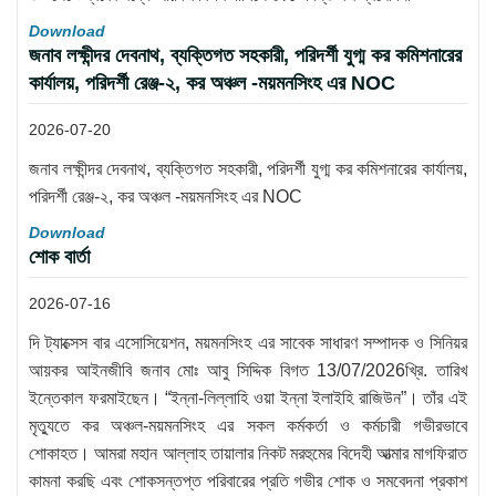
Download
জনাব লক্ষীন্দর দেবনাথ, ব্যক্তিগত সহকারী, পরিদর্শী যুগ্ম কর কমিশনারের
কার্যালয়, পরিদর্শী রেঞ্জ-২, কর অঞ্চল -ময়মনসিংহ এর NOC
2026-07-20
জনাব লক্ষীন্দর দেবনাথ, ব্যক্তিগত সহকারী, পরিদর্শী যুগ্ম কর কমিশনারের কার্যালয়,
পরিদর্শী রেঞ্জ-২, কর অঞ্চল -ময়মনসিংহ এর NOC
Download
শোক বার্তা
2026-07-16
দি ট্যাক্সেস বার এসোসিয়েশন, ময়মনসিংহ এর সাবেক সাধারণ সম্পাদক ও সিনিয়র
আয়কর আইনজীবি জনাব মোঃ আবু সিদ্দিক বিগত 13/07/2026খ্রি. তারিখ
ইন্তেকাল ফরমাইছেন। “ইন্না-লিল্লাহি ওয়া ইন্না ইলাইহি রাজিউন”। তাঁর এই
মৃত্যুতে কর অঞ্চল-ময়মনসিংহ এর সকল কর্মকর্তা ও কর্মচারী গভীরভাবে
শোকাহত। আমরা মহান আল্লাহ তায়ালার নিকট মরহুমের বিদেহী আত্মার মাগফিরাত
কামনা করছি এবং শোকসন্তপ্ত পরিবারের প্রতি গভীর শোক ও সমবেদনা প্রকাশ