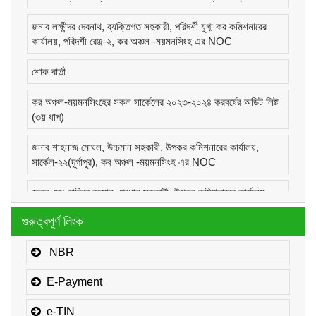
জনাব লক্ষীন্দর দেবনাথ, ব্যক্তিগত সহকারী, পরিদর্শী যুগ্ম কর কমিশনারের
কার্যালয়, পরিদর্শী রেঞ্জ-২, কর অঞ্চল -ময়মনসিংহ এর NOC
শোক বার্তা
কর অঞ্চল-ময়মনসিংহের সকল সার্কেলের ২০২৩-২০২৪ করবর্ষের অডিট লিষ্ট
(৩য় ধাপ)
জনাব শাহনাজ মোঘল, উচ্চমান সহকারী, উপকর কমিশনারের কার্যালয়,
সার্কেল-২২(দূর্গাপুর), কর অঞ্চল -ময়মনসিংহ এর NOC
জনাব মোঃ হাবিবুর রহমান, প্রধান সহকারী, উপকর কমিশনারের কার্যালয়,
সার্কেল-১(কোম্পানীজ), কর অঞ্চল -ময়মনসিংহ এর NOC
গুরুত্বপূর্ণ লিংক
জনাব মোঃ মোরাদুজ্জামান, সাঁট মুদ্রাক্ষরিক কাম-কম্পিউটার অপারেটর, উপকর
কমিশনারের কার্যালয়, সার্কেল-১(কোম্পানীজ), কর অঞ্চল -ময়মনসিংহ এর
NBR
NOC
E-Payment
e-TIN