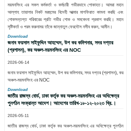
ময়মনসিংহ এর সকল কর্মকর্তা ও কর্মচারী গভীরভাবে শোকাহত। আমরা মহান
আল্লাহ তায়ালার নিকট মরহুমের বিদেহী আত্মার মাগফিরাত কামনা করছি এবং
শোকসন্তপ্ত পরিবারের প্রতি গভীর শোক ও সমবেদনা প্রকাশ করছি। মহান
সৃষ্টিকর্তা ও পরম করুনাময় তাঁকে জান্নাতুল ফেরদৌস নসীব করুন, আমীন।
Download
জনাব ফয়সাল সাইফুদ্দিন আহম্মেদ, উপ কর কমিশনার, সদর দপ্তর
(প্রশাসন), কর অঞ্চল-ময়মনসিংহ এর NOC
2026-06-14
জনাব ফয়সাল সাইফুদ্দিন আহম্মেদ, উপ কর কমিশনার, সদর দপ্তর (প্রশাসন), কর
অঞ্চল-ময়মনসিংহ এর NOC
Download
জাতীয় রাজস্ব বোর্ড, ঢাকা কর্তৃক কর অঞ্চল-ময়মনসিংহ এর অধিক্ষেত্র
পুনর্গঠন সংক্রান্ত আদেশ। আদেশের তারিখ-১৮-১২-২০২৩ খ্রি.।
2026-05-11
জাতীয় রাজস্ব বোর্ড, ঢাকা কর্তৃক কর অঞ্চল-ময়মনসিংহ এর অধিক্ষেত্র পুনর্গঠন