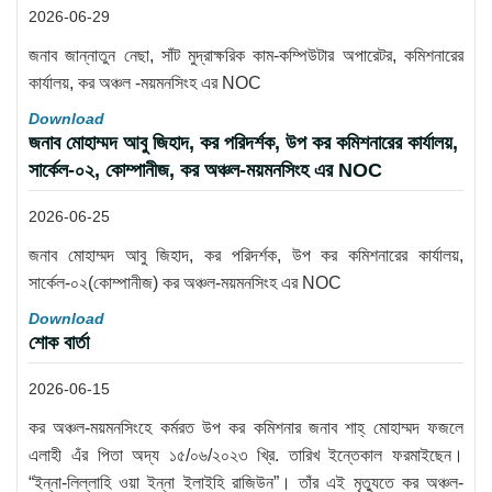
2026-06-29
জনাব জান্নাতুন নেছা, সাঁট মুদ্রাক্ষরিক কাম-কম্পিউটার অপারেটর, কমিশনারের
কার্যালয়, কর অঞ্চল -ময়মনসিংহ এর NOC
Download
জনাব মোহাম্মদ আবু জিহাদ, কর পরিদর্শক, উপ কর কমিশনারের কার্যালয়,
সার্কেল-০২, কোম্পানীজ, কর অঞ্চল-ময়মনসিংহ এর NOC
2026-06-25
জনাব মোহাম্মদ আবু জিহাদ, কর পরিদর্শক, উপ কর কমিশনারের কার্যালয়,
সার্কেল-০২(কোম্পানীজ) কর অঞ্চল-ময়মনসিংহ এর NOC
Download
শোক বার্তা
2026-06-15
কর অঞ্চল-ময়মনসিংহে কর্মরত উপ কর কমিশনার জনাব শাহ্ মোহাম্মদ ফজলে
এলাহী এঁর পিতা অদ্য ১৫/০৬/২০২৩ খ্রি. তারিখ ইন্তেকাল ফরমাইছেন।
“ইন্না-লিল্লাহি ওয়া ইন্না ইলাইহি রাজিউন”। তাঁর এই মৃত্যুতে কর অঞ্চল-