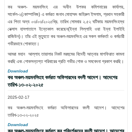
কর অঞ্চল- ময়মনসিংহ এর অধীন উপকর কমিশনারের কার্যালয়,
সার্কেল-২(কোম্পানিজ) এ কর্মরত জনাব মোহাম্মদ জহিরুল ইসলাম, প্রধান সহকারী
এর পিতা অদ্য ০৩/০৩/২০২৫খ্রি. তারিখ সোমবার ২.৫২ ঘটিকায় ময়মনসিংহস্থ
নেক্সাস হাসপাতালে ইন্তেকাল করেছেন(ইন্না লিল্লাহি ওয়া ইন্না ইলাইহি
রাজিউন)। তাঁর এই মৃত্যুতে কর অঞ্চল-ময়মনসিংহ এর সকল কর্মকর্তা ও কর্মচারী
গভীরভাবে শোকাহত।
আমরা মহান আল্লাহ তায়ালার নিকট মরহুমের বিদেহী আত্নার মাগফিরাত কামনা
করছি এবং শোকসন্তপ্ত পরিবারের প্রতি গভীর শোক ও সমবেদনা প্রকাশ করছি।
Download
কর অঞ্চল-ময়মনসিংহে কর্মরত অফিসারদের বদলী আদেশ। আদেশের
তারিখ-১৩-০২-২০২৫
2025-02-17
কর অঞ্চল-ময়মনসিংহে কর্মরত অফিসারদের বদলী আদেশ। আদেশের
তারিখ-১৩-০২-২০২৫
Download
কর অঞ্চল-ময়মনসিংহে কর্মরত কর পরিদর্শকদের বদলী আদেশ। আদেশের