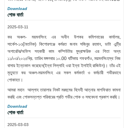
Download
শোক বার্তা
2025-03-11
কর অঞ্চল- ময়মনসিংহ এর অধীন উপকর কমিশনারের কার্যালয়,
সার্কেল-১৩(বৈতনিক) কিশোরগঞ্জে কর্মরত জনাব সজিবুর রহমান, ডাটা এন্ট্রি
অপারেটর/অফিস সহকারী কাম কম্পিউটার মুদ্রাক্ষরিক এর পিতা অদ্য
১১/০৩/২০২৫খ্রি. তারিখ মঙ্গলবার ১০.00 ঘটিকায় গফরগাঁও, ময়মনসিংহস্থ নিজ
বাসায় ইন্তেকাল করেছেন(ইন্না লিল্লাহি ওয়া ইন্না ইলাইহি রাজিউন)। তাঁর এই
মৃত্যুতে কর অঞ্চল-ময়মনসিংহ এর সকল কর্মকর্তা ও কর্মচারী গভীরভাবে
শোকাহত।
আমরা মহান আল্লাহ তায়ালার নিকট মরহুমের বিদেহী আত্নার মাগফিরাত কামনা
করছি এবং শোকসন্তপ্ত পরিবারের প্রতি গভীর শোক ও সমবেদনা প্রকাশ করছি।
Download
শোক বার্তা
2025-03-03