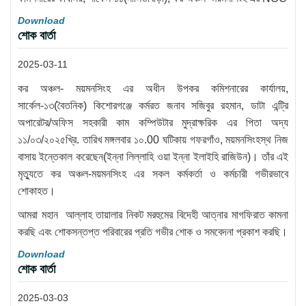
Download
শোক বার্তা
2025-03-11
কর অঞ্চল- ময়মনসিংহ এর অধীন উপকর কমিশনারের কার্যালয়,
সার্কেল-১৩(বৈতনিক) কিশোরগঞ্জে কর্মরত জনাব সজিবুর রহমান, ডাটা এন্ট্রি
অপারেটর/অফিস সহকারী কাম কম্পিউটার মুদ্রাক্ষরিক এর পিতা অদ্য
১১/০৩/২০২৫খ্রি. তারিখ মঙ্গলবার ১০.00 ঘটিকায় গফরগাঁও, ময়মনসিংহস্থ নিজ
বাসায় ইন্তেকাল করেছেন(ইন্না লিল্লাহি ওয়া ইন্না ইলাইহি রাজিউন)। তাঁর এই
মৃত্যুতে কর অঞ্চল-ময়মনসিংহ এর সকল কর্মকর্তা ও কর্মচারী গভীরভাবে
শোকাহত।
আমরা মহান আল্লাহ তায়ালার নিকট মরহুমের বিদেহী আত্নার মাগফিরাত কামনা
করছি এবং শোকসন্তপ্ত পরিবারের প্রতি গভীর শোক ও সমবেদনা প্রকাশ করছি।
Download
শোক বার্তা
2025-03-03