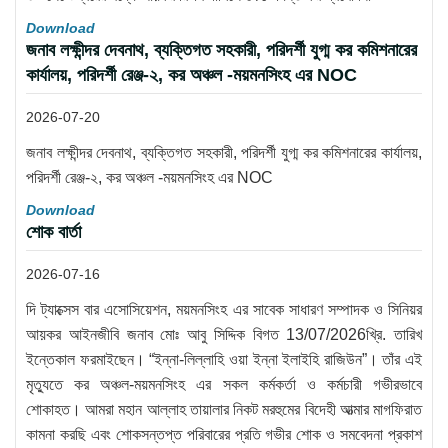
Download
জনাব লক্ষীন্দর দেবনাথ, ব্যক্তিগত সহকারী, পরিদর্শী যুগ্ম কর কমিশনারের
কার্যালয়, পরিদর্শী রেঞ্জ-২, কর অঞ্চল -ময়মনসিংহ এর NOC
2026-07-20
জনাব লক্ষীন্দর দেবনাথ, ব্যক্তিগত সহকারী, পরিদর্শী যুগ্ম কর কমিশনারের কার্যালয়,
পরিদর্শী রেঞ্জ-২, কর অঞ্চল -ময়মনসিংহ এর NOC
Download
শোক বার্তা
2026-07-16
দি ট্যাক্সেস বার এসোসিয়েশন, ময়মনসিংহ এর সাবেক সাধারণ সম্পাদক ও সিনিয়র
আয়কর আইনজীবি জনাব মোঃ আবু সিদ্দিক বিগত 13/07/2026খ্রি. তারিখ
ইন্তেকাল ফরমাইছেন। “ইন্না-লিল্লাহি ওয়া ইন্না ইলাইহি রাজিউন”। তাঁর এই
মৃত্যুতে কর অঞ্চল-ময়মনসিংহ এর সকল কর্মকর্তা ও কর্মচারী গভীরভাবে
শোকাহত। আমরা মহান আল্লাহ তায়ালার নিকট মরহুমের বিদেহী আত্মার মাগফিরাত
কামনা করছি এবং শোকসন্তপ্ত পরিবারের প্রতি গভীর শোক ও সমবেদনা প্রকাশ