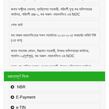
জনাব লক্ষীন্দর দেবনাথ, ব্যক্তিগত সহকারী, পরিদর্শী যুগ্ম কর কমিশনারের
কার্যালয়, পরিদর্শী রেঞ্জ-২, কর অঞ্চল -ময়মনসিংহ এর NOC
শোক বার্তা
কর অঞ্চল-ময়মনসিংহের সকল সার্কেলের ২০২৩-২০২৪ করবর্ষের অডিট লিষ্ট
(৩য় ধাপ)
জনাব শাহনাজ মোঘল, উচ্চমান সহকারী, উপকর কমিশনারের কার্যালয়,
সার্কেল-২২(দূর্গাপুর), কর অঞ্চল -ময়মনসিংহ এর NOC
জনাব মোঃ হাবিবুর রহমান, প্রধান সহকারী, উপকর কমিশনারের কার্যালয়,
সার্কেল-১(কোম্পানীজ), কর অঞ্চল -ময়মনসিংহ এর NOC
গুরুত্বপূর্ণ লিংক
জনাব মোঃ মোরাদুজ্জামান, সাঁট মুদ্রাক্ষরিক কাম-কম্পিউটার অপারেটর, উপকর
কমিশনারের কার্যালয়, সার্কেল-১(কোম্পানীজ), কর অঞ্চল -ময়মনসিংহ এর
NBR
NOC
E-Payment
e-TIN