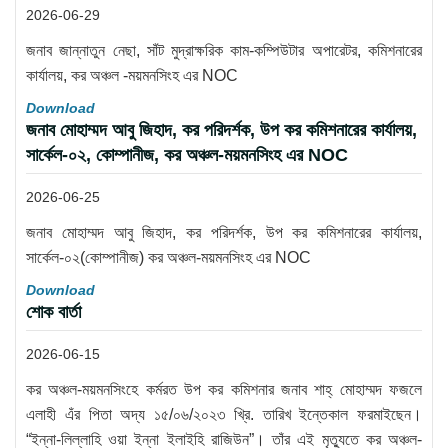
2026-06-29
জনাব জান্নাতুন নেছা, সাঁট মুদ্রাক্ষরিক কাম-কম্পিউটার অপারেটর, কমিশনারের
কার্যালয়, কর অঞ্চল -ময়মনসিংহ এর NOC
Download
জনাব মোহাম্মদ আবু জিহাদ, কর পরিদর্শক, উপ কর কমিশনারের কার্যালয়,
সার্কেল-০২, কোম্পানীজ, কর অঞ্চল-ময়মনসিংহ এর NOC
2026-06-25
জনাব মোহাম্মদ আবু জিহাদ, কর পরিদর্শক, উপ কর কমিশনারের কার্যালয়,
সার্কেল-০২(কোম্পানীজ) কর অঞ্চল-ময়মনসিংহ এর NOC
Download
শোক বার্তা
2026-06-15
কর অঞ্চল-ময়মনসিংহে কর্মরত উপ কর কমিশনার জনাব শাহ্ মোহাম্মদ ফজলে
এলাহী এঁর পিতা অদ্য ১৫/০৬/২০২৩ খ্রি. তারিখ ইন্তেকাল ফরমাইছেন।
“ইন্না-লিল্লাহি ওয়া ইন্না ইলাইহি রাজিউন”। তাঁর এই মৃত্যুতে কর অঞ্চল-