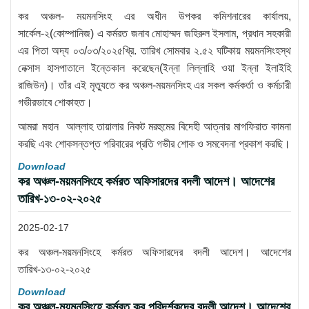
কর অঞ্চল- ময়মনসিংহ এর অধীন উপকর কমিশনারের কার্যালয়,
সার্কেল-২(কোম্পানিজ) এ কর্মরত জনাব মোহাম্মদ জহিরুল ইসলাম, প্রধান সহকারী
এর পিতা অদ্য ০৩/০৩/২০২৫খ্রি. তারিখ সোমবার ২.৫২ ঘটিকায় ময়মনসিংহস্থ
নেক্সাস হাসপাতালে ইন্তেকাল করেছেন(ইন্না লিল্লাহি ওয়া ইন্না ইলাইহি
রাজিউন)। তাঁর এই মৃত্যুতে কর অঞ্চল-ময়মনসিংহ এর সকল কর্মকর্তা ও কর্মচারী
গভীরভাবে শোকাহত।
আমরা মহান আল্লাহ তায়ালার নিকট মরহুমের বিদেহী আত্নার মাগফিরাত কামনা
করছি এবং শোকসন্তপ্ত পরিবারের প্রতি গভীর শোক ও সমবেদনা প্রকাশ করছি।
Download
কর অঞ্চল-ময়মনসিংহে কর্মরত অফিসারদের বদলী আদেশ। আদেশের
তারিখ-১৩-০২-২০২৫
2025-02-17
কর অঞ্চল-ময়মনসিংহে কর্মরত অফিসারদের বদলী আদেশ। আদেশের
তারিখ-১৩-০২-২০২৫
Download
কর অঞ্চল-ময়মনসিংহে কর্মরত কর পরিদর্শকদের বদলী আদেশ। আদেশের