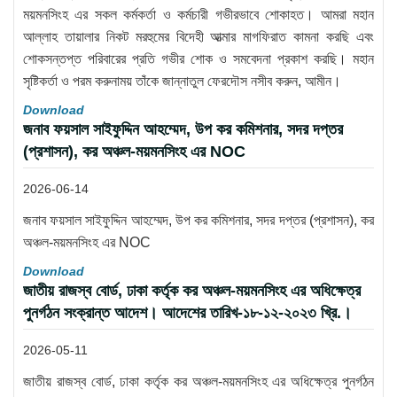
ময়মনসিংহ এর সকল কর্মকর্তা ও কর্মচারী গভীরভাবে শোকাহত। আমরা মহান
আল্লাহ তায়ালার নিকট মরহুমের বিদেহী আত্মার মাগফিরাত কামনা করছি এবং
শোকসন্তপ্ত পরিবারের প্রতি গভীর শোক ও সমবেদনা প্রকাশ করছি। মহান
সৃষ্টিকর্তা ও পরম করুনাময় তাঁকে জান্নাতুল ফেরদৌস নসীব করুন, আমীন।
Download
জনাব ফয়সাল সাইফুদ্দিন আহম্মেদ, উপ কর কমিশনার, সদর দপ্তর
(প্রশাসন), কর অঞ্চল-ময়মনসিংহ এর NOC
2026-06-14
জনাব ফয়সাল সাইফুদ্দিন আহম্মেদ, উপ কর কমিশনার, সদর দপ্তর (প্রশাসন), কর
অঞ্চল-ময়মনসিংহ এর NOC
Download
জাতীয় রাজস্ব বোর্ড, ঢাকা কর্তৃক কর অঞ্চল-ময়মনসিংহ এর অধিক্ষেত্র
পুনর্গঠন সংক্রান্ত আদেশ। আদেশের তারিখ-১৮-১২-২০২৩ খ্রি.।
2026-05-11
জাতীয় রাজস্ব বোর্ড, ঢাকা কর্তৃক কর অঞ্চল-ময়মনসিংহ এর অধিক্ষেত্র পুনর্গঠন