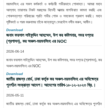
ময়মনসিংহ এর সকল কর্মকর্তা ও কর্মচারী গভীরভাবে শোকাহত। আমরা মহান
আল্লাহ তায়ালার নিকট মরহুমের বিদেহী আত্মার মাগফিরাত কামনা করছি এবং
শোকসন্তপ্ত পরিবারের প্রতি গভীর শোক ও সমবেদনা প্রকাশ করছি। মহান
সৃষ্টিকর্তা ও পরম করুনাময় তাঁকে জান্নাতুল ফেরদৌস নসীব করুন, আমীন।
Download
জনাব ফয়সাল সাইফুদ্দিন আহম্মেদ, উপ কর কমিশনার, সদর দপ্তর
(প্রশাসন), কর অঞ্চল-ময়মনসিংহ এর NOC
2026-06-14
জনাব ফয়সাল সাইফুদ্দিন আহম্মেদ, উপ কর কমিশনার, সদর দপ্তর (প্রশাসন), কর
অঞ্চল-ময়মনসিংহ এর NOC
Download
জাতীয় রাজস্ব বোর্ড, ঢাকা কর্তৃক কর অঞ্চল-ময়মনসিংহ এর অধিক্ষেত্র
পুনর্গঠন সংক্রান্ত আদেশ। আদেশের তারিখ-১৮-১২-২০২৩ খ্রি.।
2026-05-11
জাতীয় রাজস্ব বোর্ড, ঢাকা কর্তৃক কর অঞ্চল-ময়মনসিংহ এর অধিক্ষেত্র পুনর্গঠন