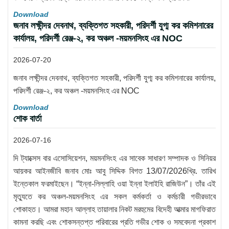
Download
জনাব লক্ষীন্দর দেবনাথ, ব্যক্তিগত সহকারী, পরিদর্শী যুগ্ম কর কমিশনারের
কার্যালয়, পরিদর্শী রেঞ্জ-২, কর অঞ্চল -ময়মনসিংহ এর NOC
2026-07-20
জনাব লক্ষীন্দর দেবনাথ, ব্যক্তিগত সহকারী, পরিদর্শী যুগ্ম কর কমিশনারের কার্যালয়,
পরিদর্শী রেঞ্জ-২, কর অঞ্চল -ময়মনসিংহ এর NOC
Download
শোক বার্তা
2026-07-16
দি ট্যাক্সেস বার এসোসিয়েশন, ময়মনসিংহ এর সাবেক সাধারণ সম্পাদক ও সিনিয়র
আয়কর আইনজীবি জনাব মোঃ আবু সিদ্দিক বিগত 13/07/2026খ্রি. তারিখ
ইন্তেকাল ফরমাইছেন। “ইন্না-লিল্লাহি ওয়া ইন্না ইলাইহি রাজিউন”। তাঁর এই
মৃত্যুতে কর অঞ্চল-ময়মনসিংহ এর সকল কর্মকর্তা ও কর্মচারী গভীরভাবে
শোকাহত। আমরা মহান আল্লাহ তায়ালার নিকট মরহুমের বিদেহী আত্মার মাগফিরাত
কামনা করছি এবং শোকসন্তপ্ত পরিবারের প্রতি গভীর শোক ও সমবেদনা প্রকাশ