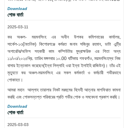
Download
শোক বার্তা
2025-03-11
কর অঞ্চল- ময়মনসিংহ এর অধীন উপকর কমিশনারের কার্যালয়,
সার্কেল-১৩(বৈতনিক) কিশোরগঞ্জে কর্মরত জনাব সজিবুর রহমান, ডাটা এন্ট্রি
অপারেটর/অফিস সহকারী কাম কম্পিউটার মুদ্রাক্ষরিক এর পিতা অদ্য
১১/০৩/২০২৫খ্রি. তারিখ মঙ্গলবার ১০.00 ঘটিকায় গফরগাঁও, ময়মনসিংহস্থ নিজ
বাসায় ইন্তেকাল করেছেন(ইন্না লিল্লাহি ওয়া ইন্না ইলাইহি রাজিউন)। তাঁর এই
মৃত্যুতে কর অঞ্চল-ময়মনসিংহ এর সকল কর্মকর্তা ও কর্মচারী গভীরভাবে
শোকাহত।
আমরা মহান আল্লাহ তায়ালার নিকট মরহুমের বিদেহী আত্নার মাগফিরাত কামনা
করছি এবং শোকসন্তপ্ত পরিবারের প্রতি গভীর শোক ও সমবেদনা প্রকাশ করছি।
Download
শোক বার্তা
2025-03-03