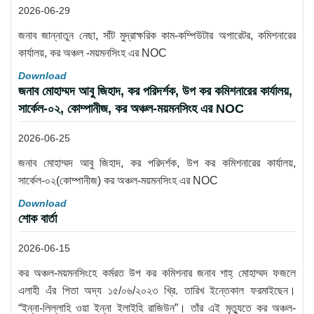
2026-06-29
জনাব জান্নাতুন নেছা, সাঁট মুদ্রাক্ষরিক কাম-কম্পিউটার অপারেটর, কমিশনারের
কার্যালয়, কর অঞ্চল -ময়মনসিংহ এর NOC
Download
জনাব মোহাম্মদ আবু জিহাদ, কর পরিদর্শক, উপ কর কমিশনারের কার্যালয়,
সার্কেল-০২, কোম্পানীজ, কর অঞ্চল-ময়মনসিংহ এর NOC
2026-06-25
জনাব মোহাম্মদ আবু জিহাদ, কর পরিদর্শক, উপ কর কমিশনারের কার্যালয়,
সার্কেল-০২(কোম্পানীজ) কর অঞ্চল-ময়মনসিংহ এর NOC
Download
শোক বার্তা
2026-06-15
কর অঞ্চল-ময়মনসিংহে কর্মরত উপ কর কমিশনার জনাব শাহ্ মোহাম্মদ ফজলে
এলাহী এঁর পিতা অদ্য ১৫/০৬/২০২৩ খ্রি. তারিখ ইন্তেকাল ফরমাইছেন।
“ইন্না-লিল্লাহি ওয়া ইন্না ইলাইহি রাজিউন”। তাঁর এই মৃত্যুতে কর অঞ্চল-