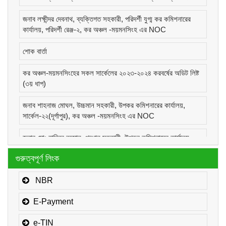
জনাব লক্ষীন্দর দেবনাথ, ব্যক্তিগত সহকারী, পরিদর্শী যুগ্ম কর কমিশনারের
কার্যালয়, পরিদর্শী রেঞ্জ-২, কর অঞ্চল -ময়মনসিংহ এর NOC
শোক বার্তা
কর অঞ্চল-ময়মনসিংহের সকল সার্কেলের ২০২৩-২০২৪ করবর্ষের অডিট লিষ্ট
(৩য় ধাপ)
জনাব শাহনাজ মোঘল, উচ্চমান সহকারী, উপকর কমিশনারের কার্যালয়,
সার্কেল-২২(দূর্গাপুর), কর অঞ্চল -ময়মনসিংহ এর NOC
জনাব মোঃ হাবিবুর রহমান, প্রধান সহকারী, উপকর কমিশনারের কার্যালয়,
সার্কেল-১(কোম্পানীজ), কর অঞ্চল -ময়মনসিংহ এর NOC
গুরুত্বপূর্ণ লিংক
জনাব মোঃ মোরাদুজ্জামান, সাঁট মুদ্রাক্ষরিক কাম-কম্পিউটার অপারেটর, উপকর
কমিশনারের কার্যালয়, সার্কেল-১(কোম্পানীজ), কর অঞ্চল -ময়মনসিংহ এর
NBR
NOC
E-Payment
e-TIN