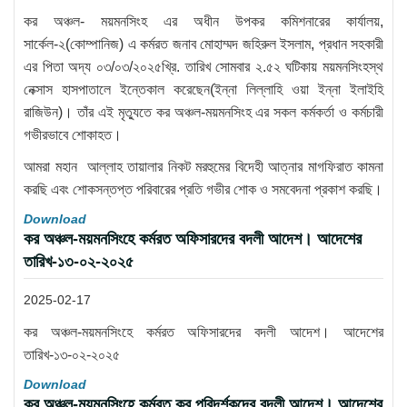
কর অঞ্চল- ময়মনসিংহ এর অধীন উপকর কমিশনারের কার্যালয়,
সার্কেল-২(কোম্পানিজ) এ কর্মরত জনাব মোহাম্মদ জহিরুল ইসলাম, প্রধান সহকারী
এর পিতা অদ্য ০৩/০৩/২০২৫খ্রি. তারিখ সোমবার ২.৫২ ঘটিকায় ময়মনসিংহস্থ
নেক্সাস হাসপাতালে ইন্তেকাল করেছেন(ইন্না লিল্লাহি ওয়া ইন্না ইলাইহি
রাজিউন)। তাঁর এই মৃত্যুতে কর অঞ্চল-ময়মনসিংহ এর সকল কর্মকর্তা ও কর্মচারী
গভীরভাবে শোকাহত।
আমরা মহান আল্লাহ তায়ালার নিকট মরহুমের বিদেহী আত্নার মাগফিরাত কামনা
করছি এবং শোকসন্তপ্ত পরিবারের প্রতি গভীর শোক ও সমবেদনা প্রকাশ করছি।
Download
কর অঞ্চল-ময়মনসিংহে কর্মরত অফিসারদের বদলী আদেশ। আদেশের
তারিখ-১৩-০২-২০২৫
2025-02-17
কর অঞ্চল-ময়মনসিংহে কর্মরত অফিসারদের বদলী আদেশ। আদেশের
তারিখ-১৩-০২-২০২৫
Download
কর অঞ্চল-ময়মনসিংহে কর্মরত কর পরিদর্শকদের বদলী আদেশ। আদেশের