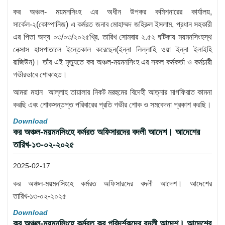
কর অঞ্চল- ময়মনসিংহ এর অধীন উপকর কমিশনারের কার্যালয়,
সার্কেল-২(কোম্পানিজ) এ কর্মরত জনাব মোহাম্মদ জহিরুল ইসলাম, প্রধান সহকারী
এর পিতা অদ্য ০৩/০৩/২০২৫খ্রি. তারিখ সোমবার ২.৫২ ঘটিকায় ময়মনসিংহস্থ
নেক্সাস হাসপাতালে ইন্তেকাল করেছেন(ইন্না লিল্লাহি ওয়া ইন্না ইলাইহি
রাজিউন)। তাঁর এই মৃত্যুতে কর অঞ্চল-ময়মনসিংহ এর সকল কর্মকর্তা ও কর্মচারী
গভীরভাবে শোকাহত।
আমরা মহান আল্লাহ তায়ালার নিকট মরহুমের বিদেহী আত্নার মাগফিরাত কামনা
করছি এবং শোকসন্তপ্ত পরিবারের প্রতি গভীর শোক ও সমবেদনা প্রকাশ করছি।
Download
কর অঞ্চল-ময়মনসিংহে কর্মরত অফিসারদের বদলী আদেশ। আদেশের
তারিখ-১৩-০২-২০২৫
2025-02-17
কর অঞ্চল-ময়মনসিংহে কর্মরত অফিসারদের বদলী আদেশ। আদেশের
তারিখ-১৩-০২-২০২৫
Download
কর অঞ্চল-ময়মনসিংহে কর্মরত কর পরিদর্শকদের বদলী আদেশ। আদেশের