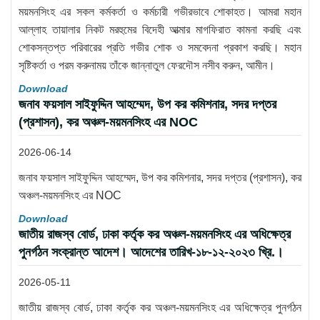
ময়মনসিংহ এর সকল কর্মকর্তা ও কর্মচারী গভীরভাবে শোকাহত। আমরা মহান
আল্লাহ তায়ালার নিকট মরহুমের বিদেহী আত্মার মাগফিরাত কামনা করছি এবং
শোকসন্তপ্ত পরিবারের প্রতি গভীর শোক ও সমবেদনা প্রকাশ করছি। মহান
সৃষ্টিকর্তা ও পরম করুনাময় তাঁকে জান্নাতুল ফেরদৌস নসীব করুন, আমীন।
Download
জনাব ফয়সাল সাইফুদ্দিন আহম্মেদ, উপ কর কমিশনার, সদর দপ্তর
(প্রশাসন), কর অঞ্চল-ময়মনসিংহ এর NOC
2026-06-14
জনাব ফয়সাল সাইফুদ্দিন আহম্মেদ, উপ কর কমিশনার, সদর দপ্তর (প্রশাসন), কর
অঞ্চল-ময়মনসিংহ এর NOC
Download
জাতীয় রাজস্ব বোর্ড, ঢাকা কর্তৃক কর অঞ্চল-ময়মনসিংহ এর অধিক্ষেত্র
পুনর্গঠন সংক্রান্ত আদেশ। আদেশের তারিখ-১৮-১২-২০২৩ খ্রি.।
2026-05-11
জাতীয় রাজস্ব বোর্ড, ঢাকা কর্তৃক কর অঞ্চল-ময়মনসিংহ এর অধিক্ষেত্র পুনর্গঠন