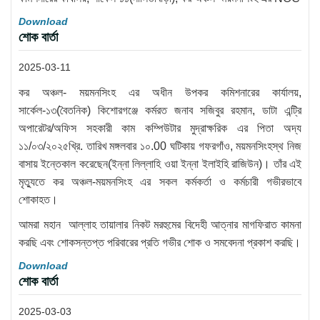
Download
শোক বার্তা
2025-03-11
কর অঞ্চল- ময়মনসিংহ এর অধীন উপকর কমিশনারের কার্যালয়,
সার্কেল-১৩(বৈতনিক) কিশোরগঞ্জে কর্মরত জনাব সজিবুর রহমান, ডাটা এন্ট্রি
অপারেটর/অফিস সহকারী কাম কম্পিউটার মুদ্রাক্ষরিক এর পিতা অদ্য
১১/০৩/২০২৫খ্রি. তারিখ মঙ্গলবার ১০.00 ঘটিকায় গফরগাঁও, ময়মনসিংহস্থ নিজ
বাসায় ইন্তেকাল করেছেন(ইন্না লিল্লাহি ওয়া ইন্না ইলাইহি রাজিউন)। তাঁর এই
মৃত্যুতে কর অঞ্চল-ময়মনসিংহ এর সকল কর্মকর্তা ও কর্মচারী গভীরভাবে
শোকাহত।
আমরা মহান আল্লাহ তায়ালার নিকট মরহুমের বিদেহী আত্নার মাগফিরাত কামনা
করছি এবং শোকসন্তপ্ত পরিবারের প্রতি গভীর শোক ও সমবেদনা প্রকাশ করছি।
Download
শোক বার্তা
2025-03-03