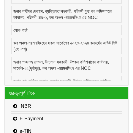
জনাব লক্ষীন্দর দেবনাথ, ব্যক্তিগত সহকারী, পরিদর্শী যুগ্ম কর কমিশনারের
কার্যালয়, পরিদর্শী রেঞ্জ-২, কর অঞ্চল -ময়মনসিংহ এর NOC
শোক বার্তা
কর অঞ্চল-ময়মনসিংহের সকল সার্কেলের ২০২৩-২০২৪ করবর্ষের অডিট লিষ্ট
(৩য় ধাপ)
জনাব শাহনাজ মোঘল, উচ্চমান সহকারী, উপকর কমিশনারের কার্যালয়,
সার্কেল-২২(দূর্গাপুর), কর অঞ্চল -ময়মনসিংহ এর NOC
জনাব মোঃ হাবিবুর রহমান, প্রধান সহকারী, উপকর কমিশনারের কার্যালয়,
সার্কেল-১(কোম্পানীজ), কর অঞ্চল -ময়মনসিংহ এর NOC
গুরুত্বপূর্ণ লিংক
জনাব মোঃ মোরাদুজ্জামান, সাঁট মুদ্রাক্ষরিক কাম-কম্পিউটার অপারেটর, উপকর
কমিশনারের কার্যালয়, সার্কেল-১(কোম্পানীজ), কর অঞ্চল -ময়মনসিংহ এর
NBR
NOC
E-Payment
e-TIN