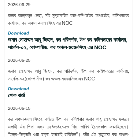
2026-06-29
জনাব জান্নাতুন নেছা, সাঁট মুদ্রাক্ষরিক কাম-কম্পিউটার অপারেটর, কমিশনারের
কার্যালয়, কর অঞ্চল -ময়মনসিংহ এর NOC
Download
জনাব মোহাম্মদ আবু জিহাদ, কর পরিদর্শক, উপ কর কমিশনারের কার্যালয়,
সার্কেল-০২, কোম্পানীজ, কর অঞ্চল-ময়মনসিংহ এর NOC
2026-06-25
জনাব মোহাম্মদ আবু জিহাদ, কর পরিদর্শক, উপ কর কমিশনারের কার্যালয়,
সার্কেল-০২(কোম্পানীজ) কর অঞ্চল-ময়মনসিংহ এর NOC
Download
শোক বার্তা
2026-06-15
কর অঞ্চল-ময়মনসিংহে কর্মরত উপ কর কমিশনার জনাব শাহ্ মোহাম্মদ ফজলে
এলাহী এঁর পিতা অদ্য ১৫/০৬/২০২৩ খ্রি. তারিখ ইন্তেকাল ফরমাইছেন।
“ইন্না-লিল্লাহি ওয়া ইন্না ইলাইহি রাজিউন”। তাঁর এই মৃত্যুতে কর অঞ্চল-