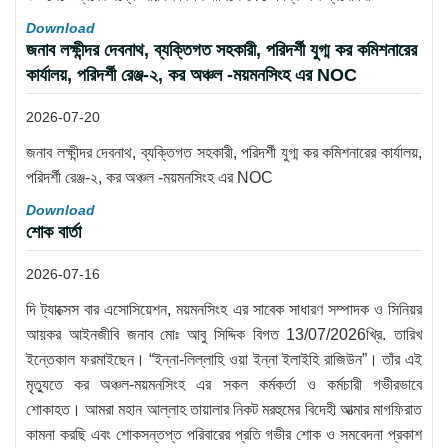
Download
জনাব লক্ষীন্দর দেবনাথ, ব্যক্তিগত সহকারী, পরিদর্শী যুগ্ম কর কমিশনারের
কার্যালয়, পরিদর্শী রেঞ্জ-২, কর অঞ্চল -ময়মনসিংহ এর NOC
2026-07-20
জনাব লক্ষীন্দর দেবনাথ, ব্যক্তিগত সহকারী, পরিদর্শী যুগ্ম কর কমিশনারের কার্যালয়,
পরিদর্শী রেঞ্জ-২, কর অঞ্চল -ময়মনসিংহ এর NOC
Download
শোক বার্তা
2026-07-16
দি ট্যাক্সেস বার এসোসিয়েশন, ময়মনসিংহ এর সাবেক সাধারণ সম্পাদক ও সিনিয়র
আয়কর আইনজীবি জনাব মোঃ আবু সিদ্দিক বিগত 13/07/2026খ্রি. তারিখ
ইন্তেকাল ফরমাইছেন। “ইন্না-লিল্লাহি ওয়া ইন্না ইলাইহি রাজিউন”। তাঁর এই
মৃত্যুতে কর অঞ্চল-ময়মনসিংহ এর সকল কর্মকর্তা ও কর্মচারী গভীরভাবে
শোকাহত। আমরা মহান আল্লাহ তায়ালার নিকট মরহুমের বিদেহী আত্মার মাগফিরাত
কামনা করছি এবং শোকসন্তপ্ত পরিবারের প্রতি গভীর শোক ও সমবেদনা প্রকাশ