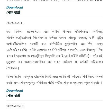
Download
শোক বার্তা
2025-03-11
কর অঞ্চল- ময়মনসিংহ এর অধীন উপকর কমিশনারের কার্যালয়,
সার্কেল-১৩(বৈতনিক) কিশোরগঞ্জে কর্মরত জনাব সজিবুর রহমান, ডাটা এন্ট্রি
অপারেটর/অফিস সহকারী কাম কম্পিউটার মুদ্রাক্ষরিক এর পিতা অদ্য
১১/০৩/২০২৫খ্রি. তারিখ মঙ্গলবার ১০.00 ঘটিকায় গফরগাঁও, ময়মনসিংহস্থ নিজ
বাসায় ইন্তেকাল করেছেন(ইন্না লিল্লাহি ওয়া ইন্না ইলাইহি রাজিউন)। তাঁর এই
মৃত্যুতে কর অঞ্চল-ময়মনসিংহ এর সকল কর্মকর্তা ও কর্মচারী গভীরভাবে
শোকাহত।
আমরা মহান আল্লাহ তায়ালার নিকট মরহুমের বিদেহী আত্নার মাগফিরাত কামনা
করছি এবং শোকসন্তপ্ত পরিবারের প্রতি গভীর শোক ও সমবেদনা প্রকাশ করছি।
Download
শোক বার্তা
2025-03-03