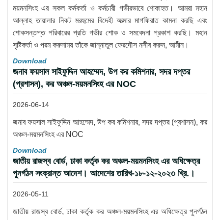
ময়মনসিংহ এর সকল কর্মকর্তা ও কর্মচারী গভীরভাবে শোকাহত। আমরা মহান
আল্লাহ তায়ালার নিকট মরহুমের বিদেহী আত্মার মাগফিরাত কামনা করছি এবং
শোকসন্তপ্ত পরিবারের প্রতি গভীর শোক ও সমবেদনা প্রকাশ করছি। মহান
সৃষ্টিকর্তা ও পরম করুনাময় তাঁকে জান্নাতুল ফেরদৌস নসীব করুন, আমীন।
Download
জনাব ফয়সাল সাইফুদ্দিন আহম্মেদ, উপ কর কমিশনার, সদর দপ্তর
(প্রশাসন), কর অঞ্চল-ময়মনসিংহ এর NOC
2026-06-14
জনাব ফয়সাল সাইফুদ্দিন আহম্মেদ, উপ কর কমিশনার, সদর দপ্তর (প্রশাসন), কর
অঞ্চল-ময়মনসিংহ এর NOC
Download
জাতীয় রাজস্ব বোর্ড, ঢাকা কর্তৃক কর অঞ্চল-ময়মনসিংহ এর অধিক্ষেত্র
পুনর্গঠন সংক্রান্ত আদেশ। আদেশের তারিখ-১৮-১২-২০২৩ খ্রি.।
2026-05-11
জাতীয় রাজস্ব বোর্ড, ঢাকা কর্তৃক কর অঞ্চল-ময়মনসিংহ এর অধিক্ষেত্র পুনর্গঠন