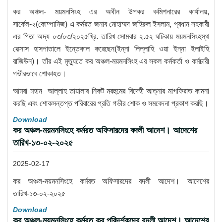
কর অঞ্চল- ময়মনসিংহ এর অধীন উপকর কমিশনারের কার্যালয়,
সার্কেল-২(কোম্পানিজ) এ কর্মরত জনাব মোহাম্মদ জহিরুল ইসলাম, প্রধান সহকারী
এর পিতা অদ্য ০৩/০৩/২০২৫খ্রি. তারিখ সোমবার ২.৫২ ঘটিকায় ময়মনসিংহস্থ
নেক্সাস হাসপাতালে ইন্তেকাল করেছেন(ইন্না লিল্লাহি ওয়া ইন্না ইলাইহি
রাজিউন)। তাঁর এই মৃত্যুতে কর অঞ্চল-ময়মনসিংহ এর সকল কর্মকর্তা ও কর্মচারী
গভীরভাবে শোকাহত।
আমরা মহান আল্লাহ তায়ালার নিকট মরহুমের বিদেহী আত্নার মাগফিরাত কামনা
করছি এবং শোকসন্তপ্ত পরিবারের প্রতি গভীর শোক ও সমবেদনা প্রকাশ করছি।
Download
কর অঞ্চল-ময়মনসিংহে কর্মরত অফিসারদের বদলী আদেশ। আদেশের
তারিখ-১৩-০২-২০২৫
2025-02-17
কর অঞ্চল-ময়মনসিংহে কর্মরত অফিসারদের বদলী আদেশ। আদেশের
তারিখ-১৩-০২-২০২৫
Download
কর অঞ্চল-ময়মনসিংহে কর্মরত কর পরিদর্শকদের বদলী আদেশ। আদেশের