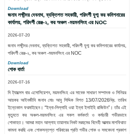
Download
জনাব লক্ষীন্দর দেবনাথ, ব্যক্তিগত সহকারী, পরিদর্শী যুগ্ম কর কমিশনারের
কার্যালয়, পরিদর্শী রেঞ্জ-২, কর অঞ্চল -ময়মনসিংহ এর NOC
2026-07-20
জনাব লক্ষীন্দর দেবনাথ, ব্যক্তিগত সহকারী, পরিদর্শী যুগ্ম কর কমিশনারের কার্যালয়,
পরিদর্শী রেঞ্জ-২, কর অঞ্চল -ময়মনসিংহ এর NOC
Download
শোক বার্তা
2026-07-16
দি ট্যাক্সেস বার এসোসিয়েশন, ময়মনসিংহ এর সাবেক সাধারণ সম্পাদক ও সিনিয়র
আয়কর আইনজীবি জনাব মোঃ আবু সিদ্দিক বিগত 13/07/2026খ্রি. তারিখ
ইন্তেকাল ফরমাইছেন। “ইন্না-লিল্লাহি ওয়া ইন্না ইলাইহি রাজিউন”। তাঁর এই
মৃত্যুতে কর অঞ্চল-ময়মনসিংহ এর সকল কর্মকর্তা ও কর্মচারী গভীরভাবে
শোকাহত। আমরা মহান আল্লাহ তায়ালার নিকট মরহুমের বিদেহী আত্মার মাগফিরাত
কামনা করছি এবং শোকসন্তপ্ত পরিবারের প্রতি গভীর শোক ও সমবেদনা প্রকাশ