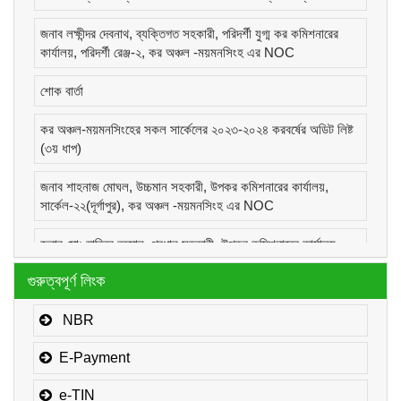
জনাব লক্ষীন্দর দেবনাথ, ব্যক্তিগত সহকারী, পরিদর্শী যুগ্ম কর কমিশনারের
কার্যালয়, পরিদর্শী রেঞ্জ-২, কর অঞ্চল -ময়মনসিংহ এর NOC
শোক বার্তা
কর অঞ্চল-ময়মনসিংহের সকল সার্কেলের ২০২৩-২০২৪ করবর্ষের অডিট লিষ্ট
(৩য় ধাপ)
জনাব শাহনাজ মোঘল, উচ্চমান সহকারী, উপকর কমিশনারের কার্যালয়,
সার্কেল-২২(দূর্গাপুর), কর অঞ্চল -ময়মনসিংহ এর NOC
জনাব মোঃ হাবিবুর রহমান, প্রধান সহকারী, উপকর কমিশনারের কার্যালয়,
সার্কেল-১(কোম্পানীজ), কর অঞ্চল -ময়মনসিংহ এর NOC
গুরুত্বপূর্ণ লিংক
জনাব মোঃ মোরাদুজ্জামান, সাঁট মুদ্রাক্ষরিক কাম-কম্পিউটার অপারেটর, উপকর
কমিশনারের কার্যালয়, সার্কেল-১(কোম্পানীজ), কর অঞ্চল -ময়মনসিংহ এর
NBR
NOC
E-Payment
e-TIN