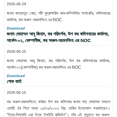
2026-06-29
জনাব জান্নাতুন নেছা, সাঁট মুদ্রাক্ষরিক কাম-কম্পিউটার অপারেটর, কমিশনারের
কার্যালয়, কর অঞ্চল -ময়মনসিংহ এর NOC
Download
জনাব মোহাম্মদ আবু জিহাদ, কর পরিদর্শক, উপ কর কমিশনারের কার্যালয়,
সার্কেল-০২, কোম্পানীজ, কর অঞ্চল-ময়মনসিংহ এর NOC
2026-06-25
জনাব মোহাম্মদ আবু জিহাদ, কর পরিদর্শক, উপ কর কমিশনারের কার্যালয়,
সার্কেল-০২(কোম্পানীজ) কর অঞ্চল-ময়মনসিংহ এর NOC
Download
শোক বার্তা
2026-06-15
কর অঞ্চল-ময়মনসিংহে কর্মরত উপ কর কমিশনার জনাব শাহ্ মোহাম্মদ ফজলে
এলাহী এঁর পিতা অদ্য ১৫/০৬/২০২৩ খ্রি. তারিখ ইন্তেকাল ফরমাইছেন।
“ইন্না-লিল্লাহি ওয়া ইন্না ইলাইহি রাজিউন”। তাঁর এই মৃত্যুতে কর অঞ্চল-