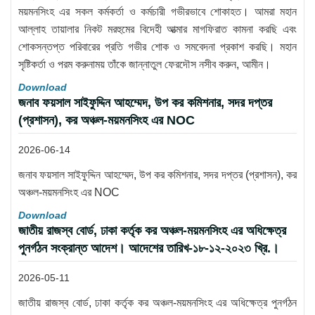
ময়মনসিংহ এর সকল কর্মকর্তা ও কর্মচারী গভীরভাবে শোকাহত। আমরা মহান
আল্লাহ তায়ালার নিকট মরহুমের বিদেহী আত্মার মাগফিরাত কামনা করছি এবং
শোকসন্তপ্ত পরিবারের প্রতি গভীর শোক ও সমবেদনা প্রকাশ করছি। মহান
সৃষ্টিকর্তা ও পরম করুনাময় তাঁকে জান্নাতুল ফেরদৌস নসীব করুন, আমীন।
Download
জনাব ফয়সাল সাইফুদ্দিন আহম্মেদ, উপ কর কমিশনার, সদর দপ্তর
(প্রশাসন), কর অঞ্চল-ময়মনসিংহ এর NOC
2026-06-14
জনাব ফয়সাল সাইফুদ্দিন আহম্মেদ, উপ কর কমিশনার, সদর দপ্তর (প্রশাসন), কর
অঞ্চল-ময়মনসিংহ এর NOC
Download
জাতীয় রাজস্ব বোর্ড, ঢাকা কর্তৃক কর অঞ্চল-ময়মনসিংহ এর অধিক্ষেত্র
পুনর্গঠন সংক্রান্ত আদেশ। আদেশের তারিখ-১৮-১২-২০২৩ খ্রি.।
2026-05-11
জাতীয় রাজস্ব বোর্ড, ঢাকা কর্তৃক কর অঞ্চল-ময়মনসিংহ এর অধিক্ষেত্র পুনর্গঠন