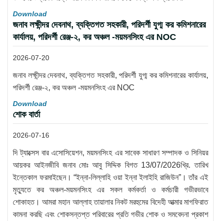
Download
জনাব লক্ষীন্দর দেবনাথ, ব্যক্তিগত সহকারী, পরিদর্শী যুগ্ম কর কমিশনারের
কার্যালয়, পরিদর্শী রেঞ্জ-২, কর অঞ্চল -ময়মনসিংহ এর NOC
2026-07-20
জনাব লক্ষীন্দর দেবনাথ, ব্যক্তিগত সহকারী, পরিদর্শী যুগ্ম কর কমিশনারের কার্যালয়,
পরিদর্শী রেঞ্জ-২, কর অঞ্চল -ময়মনসিংহ এর NOC
Download
শোক বার্তা
2026-07-16
দি ট্যাক্সেস বার এসোসিয়েশন, ময়মনসিংহ এর সাবেক সাধারণ সম্পাদক ও সিনিয়র
আয়কর আইনজীবি জনাব মোঃ আবু সিদ্দিক বিগত 13/07/2026খ্রি. তারিখ
ইন্তেকাল ফরমাইছেন। “ইন্না-লিল্লাহি ওয়া ইন্না ইলাইহি রাজিউন”। তাঁর এই
মৃত্যুতে কর অঞ্চল-ময়মনসিংহ এর সকল কর্মকর্তা ও কর্মচারী গভীরভাবে
শোকাহত। আমরা মহান আল্লাহ তায়ালার নিকট মরহুমের বিদেহী আত্মার মাগফিরাত
কামনা করছি এবং শোকসন্তপ্ত পরিবারের প্রতি গভীর শোক ও সমবেদনা প্রকাশ