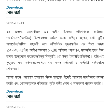
Download
শোক বার্তা
2025-03-11
কর অঞ্চল- ময়মনসিংহ এর অধীন উপকর কমিশনারের কার্যালয়,
সার্কেল-১৩(বৈতনিক) কিশোরগঞ্জে কর্মরত জনাব সজিবুর রহমান, ডাটা এন্ট্রি
অপারেটর/অফিস সহকারী কাম কম্পিউটার মুদ্রাক্ষরিক এর পিতা অদ্য
১১/০৩/২০২৫খ্রি. তারিখ মঙ্গলবার ১০.00 ঘটিকায় গফরগাঁও, ময়মনসিংহস্থ নিজ
বাসায় ইন্তেকাল করেছেন(ইন্না লিল্লাহি ওয়া ইন্না ইলাইহি রাজিউন)। তাঁর এই
মৃত্যুতে কর অঞ্চল-ময়মনসিংহ এর সকল কর্মকর্তা ও কর্মচারী গভীরভাবে
শোকাহত।
আমরা মহান আল্লাহ তায়ালার নিকট মরহুমের বিদেহী আত্নার মাগফিরাত কামনা
করছি এবং শোকসন্তপ্ত পরিবারের প্রতি গভীর শোক ও সমবেদনা প্রকাশ করছি।
Download
শোক বার্তা
2025-03-03