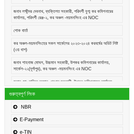
জনাব লক্ষীন্দর দেবনাথ, ব্যক্তিগত সহকারী, পরিদর্শী যুগ্ম কর কমিশনারের
কার্যালয়, পরিদর্শী রেঞ্জ-২, কর অঞ্চল -ময়মনসিংহ এর NOC
শোক বার্তা
কর অঞ্চল-ময়মনসিংহের সকল সার্কেলের ২০২৩-২০২৪ করবর্ষের অডিট লিষ্ট
(৩য় ধাপ)
জনাব শাহনাজ মোঘল, উচ্চমান সহকারী, উপকর কমিশনারের কার্যালয়,
সার্কেল-২২(দূর্গাপুর), কর অঞ্চল -ময়মনসিংহ এর NOC
জনাব মোঃ হাবিবুর রহমান, প্রধান সহকারী, উপকর কমিশনারের কার্যালয়,
সার্কেল-১(কোম্পানীজ), কর অঞ্চল -ময়মনসিংহ এর NOC
গুরুত্বপূর্ণ লিংক
জনাব মোঃ মোরাদুজ্জামান, সাঁট মুদ্রাক্ষরিক কাম-কম্পিউটার অপারেটর, উপকর
কমিশনারের কার্যালয়, সার্কেল-১(কোম্পানীজ), কর অঞ্চল -ময়মনসিংহ এর
NBR
NOC
E-Payment
e-TIN