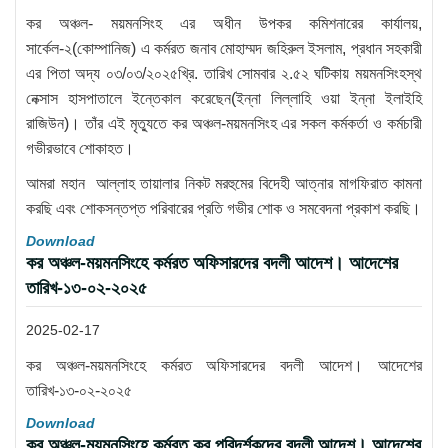
কর অঞ্চল- ময়মনসিংহ এর অধীন উপকর কমিশনারের কার্যালয়,
সার্কেল-২(কোম্পানিজ) এ কর্মরত জনাব মোহাম্মদ জহিরুল ইসলাম, প্রধান সহকারী
এর পিতা অদ্য ০৩/০৩/২০২৫খ্রি. তারিখ সোমবার ২.৫২ ঘটিকায় ময়মনসিংহস্থ
নেক্সাস হাসপাতালে ইন্তেকাল করেছেন(ইন্না লিল্লাহি ওয়া ইন্না ইলাইহি
রাজিউন)। তাঁর এই মৃত্যুতে কর অঞ্চল-ময়মনসিংহ এর সকল কর্মকর্তা ও কর্মচারী
গভীরভাবে শোকাহত।
আমরা মহান আল্লাহ তায়ালার নিকট মরহুমের বিদেহী আত্নার মাগফিরাত কামনা
করছি এবং শোকসন্তপ্ত পরিবারের প্রতি গভীর শোক ও সমবেদনা প্রকাশ করছি।
Download
কর অঞ্চল-ময়মনসিংহে কর্মরত অফিসারদের বদলী আদেশ। আদেশের
তারিখ-১৩-০২-২০২৫
2025-02-17
কর অঞ্চল-ময়মনসিংহে কর্মরত অফিসারদের বদলী আদেশ। আদেশের
তারিখ-১৩-০২-২০২৫
Download
কর অঞ্চল-ময়মনসিংহে কর্মরত কর পরিদর্শকদের বদলী আদেশ। আদেশের