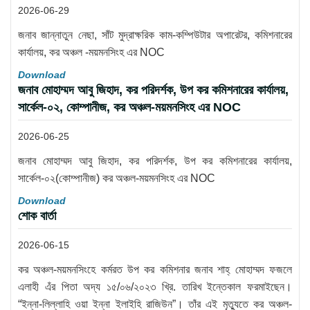
2026-06-29
জনাব জান্নাতুন নেছা, সাঁট মুদ্রাক্ষরিক কাম-কম্পিউটার অপারেটর, কমিশনারের
কার্যালয়, কর অঞ্চল -ময়মনসিংহ এর NOC
Download
জনাব মোহাম্মদ আবু জিহাদ, কর পরিদর্শক, উপ কর কমিশনারের কার্যালয়,
সার্কেল-০২, কোম্পানীজ, কর অঞ্চল-ময়মনসিংহ এর NOC
2026-06-25
জনাব মোহাম্মদ আবু জিহাদ, কর পরিদর্শক, উপ কর কমিশনারের কার্যালয়,
সার্কেল-০২(কোম্পানীজ) কর অঞ্চল-ময়মনসিংহ এর NOC
Download
শোক বার্তা
2026-06-15
কর অঞ্চল-ময়মনসিংহে কর্মরত উপ কর কমিশনার জনাব শাহ্ মোহাম্মদ ফজলে
এলাহী এঁর পিতা অদ্য ১৫/০৬/২০২৩ খ্রি. তারিখ ইন্তেকাল ফরমাইছেন।
“ইন্না-লিল্লাহি ওয়া ইন্না ইলাইহি রাজিউন”। তাঁর এই মৃত্যুতে কর অঞ্চল-