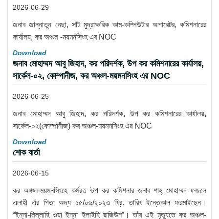
2026-06-29
জনাব জান্নাতুন নেছা, সাঁট মুদ্রাক্ষরিক কাম-কম্পিউটার অপারেটর, কমিশনারের
কার্যালয়, কর অঞ্চল -ময়মনসিংহ এর NOC
Download
জনাব মোহাম্মদ আবু জিহাদ, কর পরিদর্শক, উপ কর কমিশনারের কার্যালয়,
সার্কেল-০২, কোম্পানীজ, কর অঞ্চল-ময়মনসিংহ এর NOC
2026-06-25
জনাব মোহাম্মদ আবু জিহাদ, কর পরিদর্শক, উপ কর কমিশনারের কার্যালয়,
সার্কেল-০২(কোম্পানীজ) কর অঞ্চল-ময়মনসিংহ এর NOC
Download
শোক বার্তা
2026-06-15
কর অঞ্চল-ময়মনসিংহে কর্মরত উপ কর কমিশনার জনাব শাহ্ মোহাম্মদ ফজলে
এলাহী এঁর পিতা অদ্য ১৫/০৬/২০২৩ খ্রি. তারিখ ইন্তেকাল ফরমাইছেন।
“ইন্না-লিল্লাহি ওয়া ইন্না ইলাইহি রাজিউন”। তাঁর এই মৃত্যুতে কর অঞ্চল-