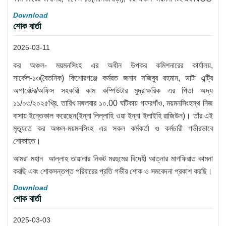
Download
শোক বার্তা
2025-03-11
কর অঞ্চল- ময়মনসিংহ এর অধীন উপকর কমিশনারের কার্যালয়,
সার্কেল-১৩(বৈতনিক) কিশোরগঞ্জে কর্মরত জনাব সজিবুর রহমান, ডাটা এন্ট্রি
অপারেটর/অফিস সহকারী কাম কম্পিউটার মুদ্রাক্ষরিক এর পিতা অদ্য
১১/০৩/২০২৫খ্রি. তারিখ মঙ্গলবার ১০.00 ঘটিকায় গফরগাঁও, ময়মনসিংহস্থ নিজ
বাসায় ইন্তেকাল করেছেন(ইন্না লিল্লাহি ওয়া ইন্না ইলাইহি রাজিউন)। তাঁর এই
মৃত্যুতে কর অঞ্চল-ময়মনসিংহ এর সকল কর্মকর্তা ও কর্মচারী গভীরভাবে
শোকাহত।
আমরা মহান আল্লাহ তায়ালার নিকট মরহুমের বিদেহী আত্নার মাগফিরাত কামনা
করছি এবং শোকসন্তপ্ত পরিবারের প্রতি গভীর শোক ও সমবেদনা প্রকাশ করছি।
Download
শোক বার্তা
2025-03-03