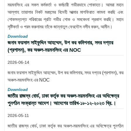
ময়মনসিংহ এর সকল কর্মকর্তা ও কর্মচারী গভীরভাবে শোকাহত। আমরা মহান
আল্লাহ তায়ালার নিকট মরহুমের বিদেহী আত্মার মাগফিরাত কামনা করছি এবং
শোকসন্তপ্ত পরিবারের প্রতি গভীর শোক ও সমবেদনা প্রকাশ করছি। মহান
সৃষ্টিকর্তা ও পরম করুনাময় তাঁকে জান্নাতুল ফেরদৌস নসীব করুন, আমীন।
Download
জনাব ফয়সাল সাইফুদ্দিন আহম্মেদ, উপ কর কমিশনার, সদর দপ্তর
(প্রশাসন), কর অঞ্চল-ময়মনসিংহ এর NOC
2026-06-14
জনাব ফয়সাল সাইফুদ্দিন আহম্মেদ, উপ কর কমিশনার, সদর দপ্তর (প্রশাসন), কর
অঞ্চল-ময়মনসিংহ এর NOC
Download
জাতীয় রাজস্ব বোর্ড, ঢাকা কর্তৃক কর অঞ্চল-ময়মনসিংহ এর অধিক্ষেত্র
পুনর্গঠন সংক্রান্ত আদেশ। আদেশের তারিখ-১৮-১২-২০২৩ খ্রি.।
2026-05-11
জাতীয় রাজস্ব বোর্ড, ঢাকা কর্তৃক কর অঞ্চল-ময়মনসিংহ এর অধিক্ষেত্র পুনর্গঠন