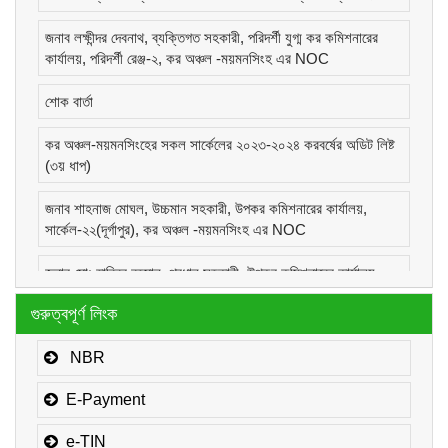
জনাব লক্ষীন্দর দেবনাথ, ব্যক্তিগত সহকারী, পরিদর্শী যুগ্ম কর কমিশনারের
কার্যালয়, পরিদর্শী রেঞ্জ-২, কর অঞ্চল -ময়মনসিংহ এর NOC
শোক বার্তা
কর অঞ্চল-ময়মনসিংহের সকল সার্কেলের ২০২৩-২০২৪ করবর্ষের অডিট লিষ্ট
(৩য় ধাপ)
জনাব শাহনাজ মোঘল, উচ্চমান সহকারী, উপকর কমিশনারের কার্যালয়,
সার্কেল-২২(দূর্গাপুর), কর অঞ্চল -ময়মনসিংহ এর NOC
জনাব মোঃ হাবিবুর রহমান, প্রধান সহকারী, উপকর কমিশনারের কার্যালয়,
সার্কেল-১(কোম্পানীজ), কর অঞ্চল -ময়মনসিংহ এর NOC
গুরুত্বপূর্ণ লিংক
জনাব মোঃ মোরাদুজ্জামান, সাঁট মুদ্রাক্ষরিক কাম-কম্পিউটার অপারেটর, উপকর
কমিশনারের কার্যালয়, সার্কেল-১(কোম্পানীজ), কর অঞ্চল -ময়মনসিংহ এর
NBR
NOC
E-Payment
e-TIN