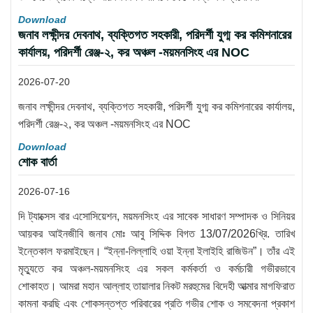
Download
জনাব লক্ষীন্দর দেবনাথ, ব্যক্তিগত সহকারী, পরিদর্শী যুগ্ম কর কমিশনারের
কার্যালয়, পরিদর্শী রেঞ্জ-২, কর অঞ্চল -ময়মনসিংহ এর NOC
2026-07-20
জনাব লক্ষীন্দর দেবনাথ, ব্যক্তিগত সহকারী, পরিদর্শী যুগ্ম কর কমিশনারের কার্যালয়,
পরিদর্শী রেঞ্জ-২, কর অঞ্চল -ময়মনসিংহ এর NOC
Download
শোক বার্তা
2026-07-16
দি ট্যাক্সেস বার এসোসিয়েশন, ময়মনসিংহ এর সাবেক সাধারণ সম্পাদক ও সিনিয়র
আয়কর আইনজীবি জনাব মোঃ আবু সিদ্দিক বিগত 13/07/2026খ্রি. তারিখ
ইন্তেকাল ফরমাইছেন। “ইন্না-লিল্লাহি ওয়া ইন্না ইলাইহি রাজিউন”। তাঁর এই
মৃত্যুতে কর অঞ্চল-ময়মনসিংহ এর সকল কর্মকর্তা ও কর্মচারী গভীরভাবে
শোকাহত। আমরা মহান আল্লাহ তায়ালার নিকট মরহুমের বিদেহী আত্মার মাগফিরাত
কামনা করছি এবং শোকসন্তপ্ত পরিবারের প্রতি গভীর শোক ও সমবেদনা প্রকাশ