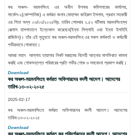
কর অঞ্চল- ময়মনসিংহ এর অধীন উপকর কমিশনারের কার্যালয়,
সার্কেল-২(কোম্পানিজ) এ কর্মরত জনাব মোহাম্মদ জহিরুল ইসলাম, প্রধান সহকারী
এর পিতা অদ্য ০৩/০৩/২০২৫খ্রি. তারিখ সোমবার ২.৫২ ঘটিকায় ময়মনসিংহস্থ
নেক্সাস হাসপাতালে ইন্তেকাল করেছেন(ইন্না লিল্লাহি ওয়া ইন্না ইলাইহি
রাজিউন)। তাঁর এই মৃত্যুতে কর অঞ্চল-ময়মনসিংহ এর সকল কর্মকর্তা ও কর্মচারী
গভীরভাবে শোকাহত।
আমরা মহান আল্লাহ তায়ালার নিকট মরহুমের বিদেহী আত্নার মাগফিরাত কামনা
করছি এবং শোকসন্তপ্ত পরিবারের প্রতি গভীর শোক ও সমবেদনা প্রকাশ করছি।
Download
কর অঞ্চল-ময়মনসিংহে কর্মরত অফিসারদের বদলী আদেশ। আদেশের
তারিখ-১৩-০২-২০২৫
2025-02-17
কর অঞ্চল-ময়মনসিংহে কর্মরত অফিসারদের বদলী আদেশ। আদেশের
তারিখ-১৩-০২-২০২৫
Download
কর অঞ্চল-ময়মনসিংহে কর্মরত কর পরিদর্শকদের বদলী আদেশ। আদেশের