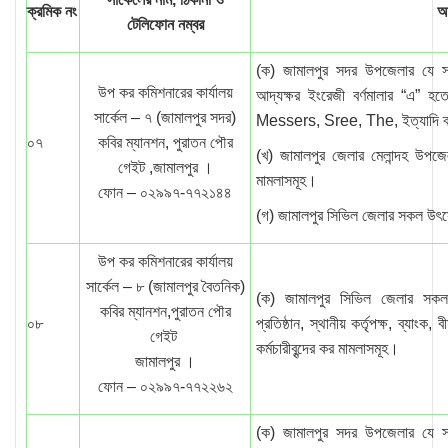
ক্রমিক নং
আ
টেলিফোন নম্বর
(ক) জামালপুর সদর উপজেলার যে সক
উপ কর কমিশনারের কার্যালয়
আদ্যক্ষর ইংরেজী বর্ণমালার “এ
সার্কেল – ৭ (জামালপুর সদর)
Messers, Sree, The, ইত্যাদি ব্
০৭
কবির ম্যানশন, পুরাতন পৌর
(খ) জামালপুর জেলার মেলান্দহ উপজ
গেইট ,জামালপুর ।
মামলাসমূহ।
ফোন – ০২৯৯৭-৭৭২১৪৪
(গ) জামালপুর সিভিল জেলার সকল উৎ
উপ কর কমিশনারের কার্যালয়
সার্কেল – ৮ (জামালপুর বৈতনিক)
(ক) জামালপুর সিভিল জেলার সকল স
কবির ম্যানশন,পুরাতন পৌর
০৮
প্রতিষ্ঠান, স্থানীয় কর্তৃপক্ষ, ব্যাংক
গেইট
কর্মচারীবৃন্দের কর মামলাসমূহ।
জামালপুর ।
ফোন – ০২৯৯৭-৭৭২২৬২
(ক) জামালপুর সদর উপজেলার যে সক