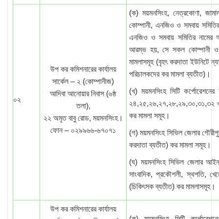
(ক) ময়মনসিংহ, নেত্রকোণা, জাম
কোম্পানী, এনজিও ও সমবায় সমিতির 
এনজিও ও সমবায় সমিতির নামের আদ্
আরম্ভ হয়, সে সকল কোম্পানী ও 
মামলাসমূহ (বৃহৎ করদাতা ইউনিটে ন্
উপ কর কমিশনারের কার্যালয়
পরিচালকদের কর মামলা ব্যতীত)।
সার্কেল – ২ (কোম্পানীজ)
(খ) ময়মনসিংহ সিটি কর্পোরেশনের
আদিবা আনোয়ার নিবাস (৬ষ্ঠ
০২
২৪,২৫,২৬,২৭,২৮,২৯,৩০,৩১,৩২ ও 
তলা),
কর মামলা সমূহ।
২২ অমৃত বাবু রোড, ময়মনসিংহ।
ফোন – ০২৯৯৬৬-৬৭০৭১
(গ) ময়মনসিংহ সিভিল জেলার গৌরীপু
করদাতা ব্যতীত) কর মামলা সমূহ।
(ঘ) ময়মনসিংহ সিভিল জেলার আইন
সাংবাদিক, প্রকৌশলী, স্থপতি, খেল
(চিকিৎসক ব্যতীত) কর মামলাসমূহ।
উপ কর কমিশনারের কার্যালয়
(ক) ময়মনসিংহ সিটি কর্পোরেশন