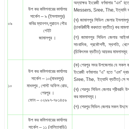
অদ্যাক্ষর ইংরেজী বর্ণমালার “এন
উপ কর কমিশনারের কার্যালয়
Messers, Sree, The, ইত্যাদি ব্
সার্কেল – ৯ (ইসলামপুর)
(খ) জামালপুর সিভিল জেলার ইসলামপু
০৯
কবির ম্যানশন,পুরাতন পৌর
(চাকরিজীবী করদাতা ব্যতীত) কর মামল
গেইট
(গ) জামালপুর সিভিল জেলার আইনজ
জামালপুর ।
সাংবাদিক, প্রকৌশলী, স্থপতি, খেলো
(চিকিৎসক ব্যতীত) আয়কর মামলাসমূহ
(ক) শেরপুর সদর উপজেলার যে সকল করদ
উপ কর কমিশনারের কার্যালয়
ইংরেজী বর্ণমালার “এ” হতে “এম
সার্কেল – ১০(মাধবপুর)
Sree, The, ইত্যাদি ব্যতীত) সে স
১০
মাধবপুর , পোস্ট অফিস রোড,
(খ) শেরপুর সিভিল জেলার শ্রীবরদি 
শেরপুর ।
কর মামলাসমূহ।
ফোন – ০২৯৯৭-৭৮১৪৫৬
(গ) শেরপুর সিভিল জেলার সকল উৎসে
উপ কর কমিশনারের কার্যালয়
সার্কেল – ১১ (নালিতাবাড়ি)