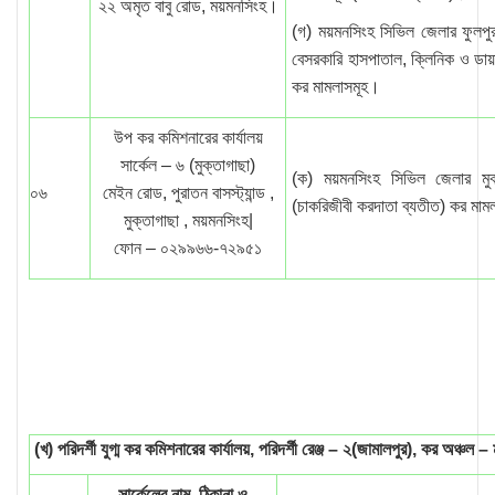
২২ অমৃত বাবু রোড, ময়মনসিংহ।
(গ) ময়মনসিংহ সিভিল জেলার ফুলপুর
বেসরকারি হাসপাতাল, ক্লিনিক ও ডায়া
কর মামলাসমূহ।
উপ কর কমিশনারের কার্যালয়
সার্কেল – ৬ (মুক্তাগাছা)
(ক) ময়মনসিংহ সিভিল জেলার মুক
০৬
মেইন রোড, পুরাতন বাসস্ট্যান্ড ,
(চাকরিজীবী করদাতা ব্যতীত) কর মাম
মুক্তাগাছা , ময়মনসিংহ|
ফোন – ০২৯৯৬৬-৭২৯৫১
(খ) পরিদর্শী যুগ্ম কর কমিশনারের কার্যালয়, পরিদর্শী রেঞ্জ – ২(জামালপুর), কর অঞ্চল
সার্কেলের নাম, ঠিকানা ও