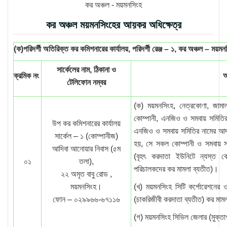
কর অঞ্চল - ময়মনসিংহ
কর অঞ্চল ময়মনসিংহের আয়কর অধিক্ষেত্র
(ক)পরিদর্শী অতিরিক্ত কর কমিশনারের কার্যালয়, পরিদর্শী রেঞ্জ – ১, কর অঞ্চল – ময়ম
সার্কেলের নাম, ঠিকানা ও
ক্রমিক নং
আ
টেলিফোন নম্বর
(ক) ময়মনসিংহ, নেত্রকোণা, জাম
কোম্পানী, এনজিও ও সমবায় সমিতির 
উপ কর কমিশনারের কার্যালয়
এনজিও ও সমবায় সমিতির নামের আদ্যক
সার্কেল – ১ (কোম্পানীজ)
হয়, সে সকল কোম্পানী ও সমবায় সম
আদিবা আনোয়ার নিবাস (৫ম
(বৃহৎ করদাতা ইউনিটে ন্যস্ত ক
০১
তলা),
পরিচালকদের কর মামলা ব্যতীত)।
২২ অমৃত বাবু রোড ,
ময়মনসিংহ।
(খ) ময়মনসিংহ সিটি কর্পোরেশনের 
ফোন – ০২৯৯৬৬-৬৭১১৬
(চাকরিজীবী করদাতা ব্যতীত) কর মাম
(গ) ময়মনসিংহ সিভিল জেলার (মুক্