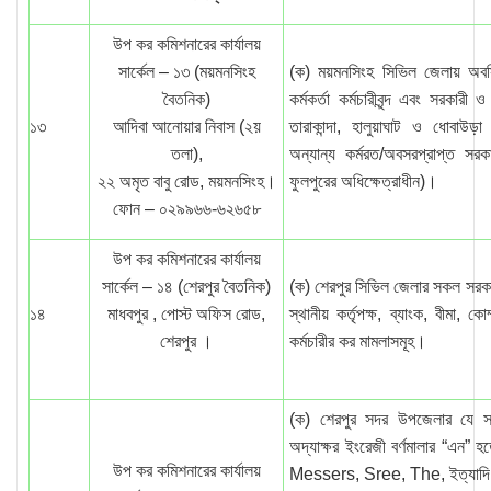
উপ কর কমিশনারের কার্যালয়
সার্কেল – ১৩ (ময়মনসিংহ
(ক) ময়মনসিংহ সিভিল জেলায় অবস্থ
বৈতনিক)
কর্মকর্তা কর্মচারীবৃন্দ এবং সরকারী
১৩
আদিবা আনোয়ার নিবাস (২য়
তারাকান্দা, হালুয়াঘাট ও ধোবাউড়
তলা),
অন্যান্য কর্মরত/অবসরপ্রাপ্ত সরকারি
২২ অমৃত বাবু রোড, ময়মনসিংহ।
ফুলপুরের অধিক্ষেত্রাধীন)।
ফোন – ০২৯৯৬৬-৬২৬৫৮
উপ কর কমিশনারের কার্যালয়
সার্কেল – ১৪ (শেরপুর বৈতনিক)
(ক) শেরপুর সিভিল জেলার সকল সরকারী
১৪
মাধবপুর , পোস্ট অফিস রোড,
স্থানীয় কর্তৃপক্ষ, ব্যাংক, বীমা, 
শেরপুর ।
কর্মচারীর কর মামলাসমূহ।
(ক) শেরপুর সদর উপজেলার যে সক
অদ্যাক্ষর ইংরেজী বর্ণমালার “এ
উপ কর কমিশনারের কার্যালয়
Messers, Sree, The, ইত্যাদি ব