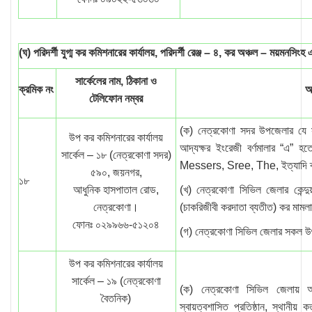
(ঘ) পরিদর্শী যুগ্ম কর কমিশনারের কার্যালয়, পরিদর্শী রেঞ্জ – ৪, কর অঞ্চল – ময়মনসিংহ
সার্কেলের নাম, ঠিকানা ও
ক্রমিক নং
আ
টেলিফোন নম্বর
(ক) নেত্রকোণা সদর উপজেলার যে স
উপ কর কমিশনারের কার্যালয়
আদ্যক্ষর ইংরেজী বর্ণমালার “এ
সার্কেল – ১৮ (নেত্রকোণা সদর)
Messers, Sree, The, ইত্যাদি ব্
৫৯০, জয়নগর,
১৮
আধুনিক হাসপাতাল রোড,
(খ) নেত্রকোণা সিভিল জেলার কেন্দ
নেত্রকোণা।
(চাকরিজীবী করদাতা ব্যতীত) কর মামল
ফোনঃ ০২৯৯৬৬-৫১২০৪
(গ) নেত্রকোণা সিভিল জেলার সকল 
উপ কর কমিশনারের কার্যালয়
সার্কেল – ১৯ (নেত্রকোণা
(ক) নেত্রকোণা সিভিল জেলায় অ
বৈতনিক)
স্বায়ত্বশাসিত প্রতিষ্ঠান, স্থানীয় ক