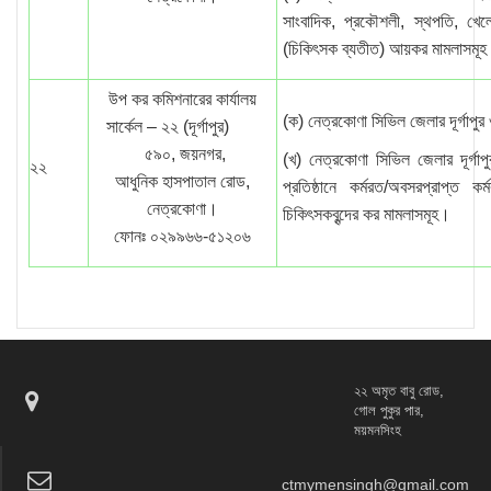
সাংবাদিক, প্রকৌশলী, স্থপতি, খেলো
(চিকিৎসক ব্যতীত) আয়কর মামলাসমূ
উপ কর কমিশনারের কার্যালয়
(ক) নেত্রকোণা সিভিল জেলার দূর্গাপু
সার্কেল – ২২ (দূর্গাপুর)
৫৯০, জয়নগর,
(খ) নেত্রকোণা সিভিল জেলার দূর্গা
২২
আধুনিক হাসপাতাল রোড,
প্রতিষ্ঠানে কর্মরত/অবসরপ্রাপ্ত ক
নেত্রকোণা।
চিকিৎসকবৃন্দের কর মামলাসমূহ।
ফোনঃ ০২৯৯৬৬-৫১২০৬
২২ অমৃত বাবু রোড,
গোল পুকুর পার,
ময়মনসিংহ
ctmymensingh@gmail.com