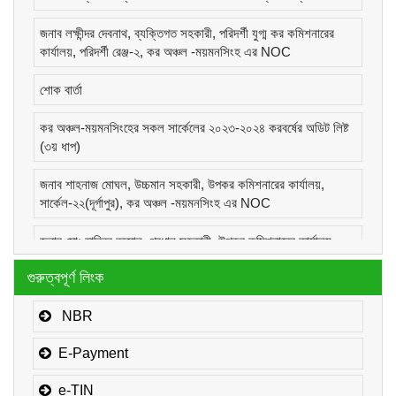
জনাব লক্ষীন্দর দেবনাথ, ব্যক্তিগত সহকারী, পরিদর্শী যুগ্ম কর কমিশনারের
কার্যালয়, পরিদর্শী রেঞ্জ-২, কর অঞ্চল -ময়মনসিংহ এর NOC
শোক বার্তা
কর অঞ্চল-ময়মনসিংহের সকল সার্কেলের ২০২৩-২০২৪ করবর্ষের অডিট লিষ্ট
(৩য় ধাপ)
জনাব শাহনাজ মোঘল, উচ্চমান সহকারী, উপকর কমিশনারের কার্যালয়,
সার্কেল-২২(দূর্গাপুর), কর অঞ্চল -ময়মনসিংহ এর NOC
জনাব মোঃ হাবিবুর রহমান, প্রধান সহকারী, উপকর কমিশনারের কার্যালয়,
সার্কেল-১(কোম্পানীজ), কর অঞ্চল -ময়মনসিংহ এর NOC
গুরুত্বপূর্ণ লিংক
জনাব মোঃ মোরাদুজ্জামান, সাঁট মুদ্রাক্ষরিক কাম-কম্পিউটার অপারেটর, উপকর
কমিশনারের কার্যালয়, সার্কেল-১(কোম্পানীজ), কর অঞ্চল -ময়মনসিংহ এর
NBR
NOC
E-Payment
e-TIN