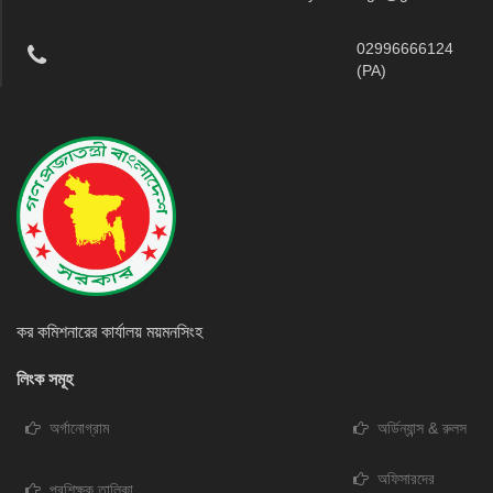
02996666124
(PA)
কর কমিশনারের কার্যালয় ময়মনসিংহ
লিংক সমূহ
অর্গানোগ্রাম
অর্ডিন্যান্স & রুলস
অফিসারদের
প্রশিক্ষক তালিকা