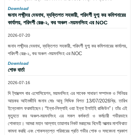
Download
জনাব লক্ষীন্দর দেবনাথ, ব্যক্তিগত সহকারী, পরিদর্শী যুগ্ম কর কমিশনারের
কার্যালয়, পরিদর্শী রেঞ্জ-২, কর অঞ্চল -ময়মনসিংহ এর NOC
2026-07-20
জনাব লক্ষীন্দর দেবনাথ, ব্যক্তিগত সহকারী, পরিদর্শী যুগ্ম কর কমিশনারের কার্যালয়,
পরিদর্শী রেঞ্জ-২, কর অঞ্চল -ময়মনসিংহ এর NOC
Download
শোক বার্তা
2026-07-16
দি ট্যাক্সেস বার এসোসিয়েশন, ময়মনসিংহ এর সাবেক সাধারণ সম্পাদক ও সিনিয়র
আয়কর আইনজীবি জনাব মোঃ আবু সিদ্দিক বিগত 13/07/2026খ্রি. তারিখ
ইন্তেকাল ফরমাইছেন। “ইন্না-লিল্লাহি ওয়া ইন্না ইলাইহি রাজিউন”। তাঁর এই
মৃত্যুতে কর অঞ্চল-ময়মনসিংহ এর সকল কর্মকর্তা ও কর্মচারী গভীরভাবে
শোকাহত। আমরা মহান আল্লাহ তায়ালার নিকট মরহুমের বিদেহী আত্মার মাগফিরাত
কামনা করছি এবং শোকসন্তপ্ত পরিবারের প্রতি গভীর শোক ও সমবেদনা প্রকাশ