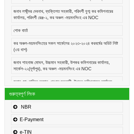
জনাব লক্ষীন্দর দেবনাথ, ব্যক্তিগত সহকারী, পরিদর্শী যুগ্ম কর কমিশনারের
কার্যালয়, পরিদর্শী রেঞ্জ-২, কর অঞ্চল -ময়মনসিংহ এর NOC
শোক বার্তা
কর অঞ্চল-ময়মনসিংহের সকল সার্কেলের ২০২৩-২০২৪ করবর্ষের অডিট লিষ্ট
(৩য় ধাপ)
জনাব শাহনাজ মোঘল, উচ্চমান সহকারী, উপকর কমিশনারের কার্যালয়,
সার্কেল-২২(দূর্গাপুর), কর অঞ্চল -ময়মনসিংহ এর NOC
জনাব মোঃ হাবিবুর রহমান, প্রধান সহকারী, উপকর কমিশনারের কার্যালয়,
সার্কেল-১(কোম্পানীজ), কর অঞ্চল -ময়মনসিংহ এর NOC
গুরুত্বপূর্ণ লিংক
জনাব মোঃ মোরাদুজ্জামান, সাঁট মুদ্রাক্ষরিক কাম-কম্পিউটার অপারেটর, উপকর
কমিশনারের কার্যালয়, সার্কেল-১(কোম্পানীজ), কর অঞ্চল -ময়মনসিংহ এর
NBR
NOC
E-Payment
e-TIN