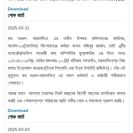
Download
শোক বার্তা
2025-03-11
কর অঞ্চল- ময়মনসিংহ এর অধীন উপকর কমিশনারের কার্যালয়,
সার্কেল-১৩(বৈতনিক) কিশোরগঞ্জে কর্মরত জনাব সজিবুর রহমান, ডাটা এন্ট্রি
অপারেটর/অফিস সহকারী কাম কম্পিউটার মুদ্রাক্ষরিক এর পিতা অদ্য
১১/০৩/২০২৫খ্রি. তারিখ মঙ্গলবার ১০.00 ঘটিকায় গফরগাঁও, ময়মনসিংহস্থ নিজ
বাসায় ইন্তেকাল করেছেন(ইন্না লিল্লাহি ওয়া ইন্না ইলাইহি রাজিউন)। তাঁর এই
মৃত্যুতে কর অঞ্চল-ময়মনসিংহ এর সকল কর্মকর্তা ও কর্মচারী গভীরভাবে
শোকাহত।
আমরা মহান আল্লাহ তায়ালার নিকট মরহুমের বিদেহী আত্নার মাগফিরাত কামনা
করছি এবং শোকসন্তপ্ত পরিবারের প্রতি গভীর শোক ও সমবেদনা প্রকাশ করছি।
Download
শোক বার্তা
2025-03-03