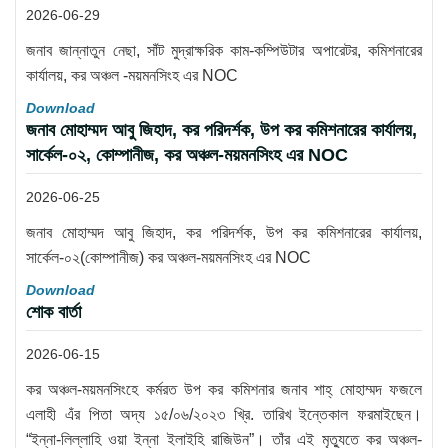
2026-06-29
জনাব জান্নাতুন নেছা, সাঁট মুদ্রাক্ষরিক কাম-কম্পিউটার অপারেটর, কমিশনারের
কার্যালয়, কর অঞ্চল -ময়মনসিংহ এর NOC
Download
জনাব মোহাম্মদ আবু জিহাদ, কর পরিদর্শক, উপ কর কমিশনারের কার্যালয়,
সার্কেল-০২, কোম্পানীজ, কর অঞ্চল-ময়মনসিংহ এর NOC
2026-06-25
জনাব মোহাম্মদ আবু জিহাদ, কর পরিদর্শক, উপ কর কমিশনারের কার্যালয়,
সার্কেল-০২(কোম্পানীজ) কর অঞ্চল-ময়মনসিংহ এর NOC
Download
শোক বার্তা
2026-06-15
কর অঞ্চল-ময়মনসিংহে কর্মরত উপ কর কমিশনার জনাব শাহ্ মোহাম্মদ ফজলে
এলাহী এঁর পিতা অদ্য ১৫/০৬/২০২৩ খ্রি. তারিখ ইন্তেকাল ফরমাইছেন।
“ইন্না-লিল্লাহি ওয়া ইন্না ইলাইহি রাজিউন”। তাঁর এই মৃত্যুতে কর অঞ্চল-