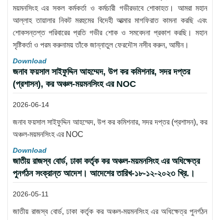
ময়মনসিংহ এর সকল কর্মকর্তা ও কর্মচারী গভীরভাবে শোকাহত। আমরা মহান
আল্লাহ তায়ালার নিকট মরহুমের বিদেহী আত্মার মাগফিরাত কামনা করছি এবং
শোকসন্তপ্ত পরিবারের প্রতি গভীর শোক ও সমবেদনা প্রকাশ করছি। মহান
সৃষ্টিকর্তা ও পরম করুনাময় তাঁকে জান্নাতুল ফেরদৌস নসীব করুন, আমীন।
Download
জনাব ফয়সাল সাইফুদ্দিন আহম্মেদ, উপ কর কমিশনার, সদর দপ্তর
(প্রশাসন), কর অঞ্চল-ময়মনসিংহ এর NOC
2026-06-14
জনাব ফয়সাল সাইফুদ্দিন আহম্মেদ, উপ কর কমিশনার, সদর দপ্তর (প্রশাসন), কর
অঞ্চল-ময়মনসিংহ এর NOC
Download
জাতীয় রাজস্ব বোর্ড, ঢাকা কর্তৃক কর অঞ্চল-ময়মনসিংহ এর অধিক্ষেত্র
পুনর্গঠন সংক্রান্ত আদেশ। আদেশের তারিখ-১৮-১২-২০২৩ খ্রি.।
2026-05-11
জাতীয় রাজস্ব বোর্ড, ঢাকা কর্তৃক কর অঞ্চল-ময়মনসিংহ এর অধিক্ষেত্র পুনর্গঠন