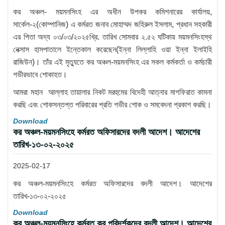
কর অঞ্চল- ময়মনসিংহ এর অধীন উপকর কমিশনারের কার্যালয়,
সার্কেল-২(কোম্পানিজ) এ কর্মরত জনাব মোহাম্মদ জহিরুল ইসলাম, প্রধান সহকারী
এর পিতা অদ্য ০৩/০৩/২০২৫খ্রি. তারিখ সোমবার ২.৫২ ঘটিকায় ময়মনসিংহস্থ
নেক্সাস হাসপাতালে ইন্তেকাল করেছেন(ইন্না লিল্লাহি ওয়া ইন্না ইলাইহি
রাজিউন)। তাঁর এই মৃত্যুতে কর অঞ্চল-ময়মনসিংহ এর সকল কর্মকর্তা ও কর্মচারী
গভীরভাবে শোকাহত।
আমরা মহান আল্লাহ তায়ালার নিকট মরহুমের বিদেহী আত্নার মাগফিরাত কামনা
করছি এবং শোকসন্তপ্ত পরিবারের প্রতি গভীর শোক ও সমবেদনা প্রকাশ করছি।
Download
কর অঞ্চল-ময়মনসিংহে কর্মরত অফিসারদের বদলী আদেশ। আদেশের
তারিখ-১৩-০২-২০২৫
2025-02-17
কর অঞ্চল-ময়মনসিংহে কর্মরত অফিসারদের বদলী আদেশ। আদেশের
তারিখ-১৩-০২-২০২৫
Download
কর অঞ্চল-ময়মনসিংহে কর্মরত কর পরিদর্শকদের বদলী আদেশ। আদেশের