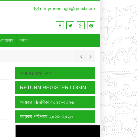
ctmymensingh@gmail.com
যোগাযোগ
লগইন
আয় কর তথ্য সেবা
RETURN REGISTER LOGIN
আয়কর নির্দেশিকা ২০২৫-২০২৬
আয়কর পরিপত্র ২০২৫-২০২৬