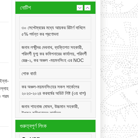
নোটিশ
৩০ সেপ্টেম্বরের মধ্যে আয়কর রিটার্ণ দাখিলে
৫% পর্যন্ত কর প্রণোদনা
জনাব লক্ষীন্দর দেবনাথ, ব্যক্তিগত সহকারী,
পরিদর্শী যুগ্ম কর কমিশনারের কার্যালয়, পরিদর্শী
রেঞ্জ-২, কর অঞ্চল -ময়মনসিংহ এর NOC
শোক বার্তা
ন্না-
কর অঞ্চল-ময়মনসিংহের সকল সার্কেলের
ল্লাহ
২০২৩-২০২৪ করবর্ষের অডিট লিষ্ট (৩য় ধাপ)
ও পরম
জনাব শাহনাজ মোঘল, উচ্চমান সহকারী,
উপকর কমিশনারের কার্যালয়,
সার্কেল-২২(দূর্গাপুর), কর অঞ্চল -ময়মনসিংহ
গুরুত্বপূর্ণ লিংক
এর NOC