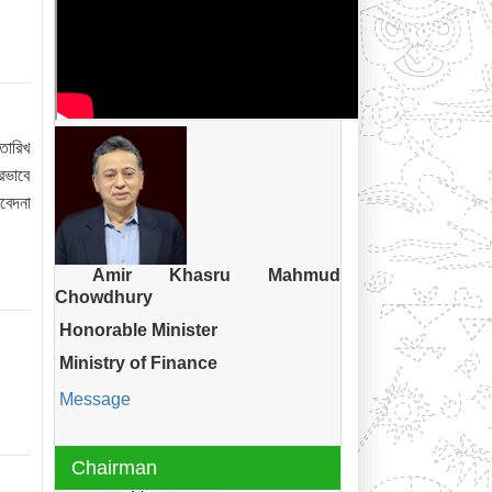
তারিখ
রভাবে
বেদনা
Amir Khasru Mahmud
Chowdhury
Honorable Minister
Ministry of Finance
Message
Chairman