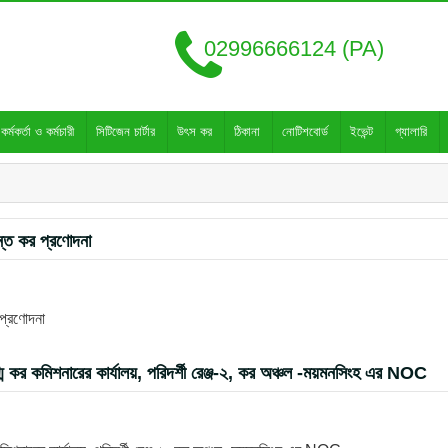
02996666124 (PA)
কর্মকর্তা ও কর্মচারী
সিটিজেন চার্টার
উৎস কর
ঠিকানা
নোটিশবোর্ড
ইভেন্ট
গ্যালারি
ন্ত কর প্রণোদনা
 প্রণোদনা
ুগ্ম কর কমিশনারের কার্যালয়, পরিদর্শী রেঞ্জ-২, কর অঞ্চল -ময়মনসিংহ এর NOC