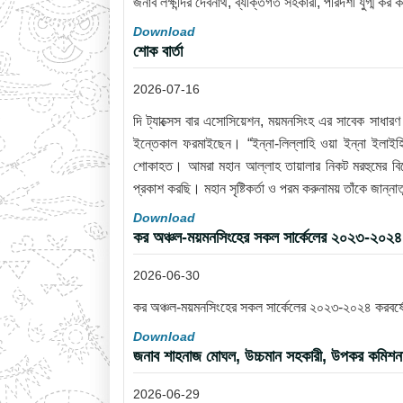
জনাব লক্ষীন্দর দেবনাথ, ব্যক্তিগত সহকারী, পরিদর্শী যুগ্ম কর
Download
শোক বার্তা
2026-07-16
দি ট্যাক্সেস বার এসোসিয়েশন, ময়মনসিংহ এর সাবেক সাধা
ইন্তেকাল ফরমাইছেন। “ইন্না-লিল্লাহি ওয়া ইন্না ইলাইহি
শোকাহত। আমরা মহান আল্লাহ তায়ালার নিকট মরহুমের বিদ
প্রকাশ করছি। মহান সৃষ্টিকর্তা ও পরম করুনাময় তাঁকে জান
Download
কর অঞ্চল-ময়মনসিংহের সকল সার্কেলের ২০২৩-২০২৪ ক
2026-06-30
কর অঞ্চল-ময়মনসিংহের সকল সার্কেলের ২০২৩-২০২৪ করবর্ষের
Download
জনাব শাহনাজ মোঘল, উচ্চমান সহকারী, উপকর কমিশনারে
2026-06-29