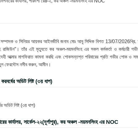
 কমিশনারের কার্যালয়, পরিদর্শী রেঞ্জ-২, কর অঞ্চল -ময়মনসিংহ এর NOC
রণ সম্পাদক ও সিনিয়র আয়কর আইনজীবি জনাব মোঃ আবু সিদ্দিক বিগত 13/07/2026খ্রি. 
 রাজিউন”। তাঁর এই মৃত্যুতে কর অঞ্চল-ময়মনসিংহ এর সকল কর্মকর্তা ও কর্মচারী গভী
েহী আত্মার মাগফিরাত কামনা করছি এবং শোকসন্তপ্ত পরিবারের প্রতি গভীর শোক ও সম
্নাতুল ফেরদৌস নসীব করুন, আমীন।
রবর্ষের অডিট লিষ্ট (৩য় ধাপ)
 অডিট লিষ্ট (৩য় ধাপ)
র কার্যালয়, সার্কেল-২২(দূর্গাপুর), কর অঞ্চল -ময়মনসিংহ এর NOC