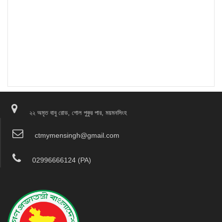
২২ অমৃত বাবু রোড, গোল পুকুর পার, ময়মনসিংহ
ctmymensingh@gmail.com
02996666124 (PA)