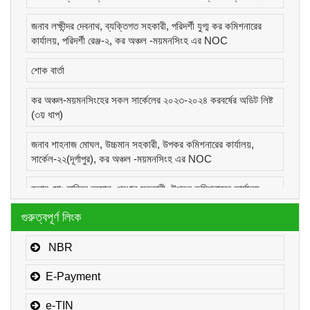
জনাব লক্ষীন্দর দেবনাথ, ব্যক্তিগত সহকারী, পরিদর্শী যুগ্ম কর কমিশনারের
কার্যালয়, পরিদর্শী রেঞ্জ-২, কর অঞ্চল -ময়মনসিংহ এর NOC
শোক বার্তা
কর অঞ্চল-ময়মনসিংহের সকল সার্কেলের ২০২৩-২০২৪ করবর্ষের অডিট লিষ্ট
(৩য় ধাপ)
জনাব শাহনাজ মোঘল, উচ্চমান সহকারী, উপকর কমিশনারের কার্যালয়,
সার্কেল-২২(দূর্গাপুর), কর অঞ্চল -ময়মনসিংহ এর NOC
জনাব মোঃ হাবিবুর রহমান, প্রধান সহকারী, উপকর কমিশনারের কার্যালয়,
সার্কেল-১(কোম্পানীজ), কর অঞ্চল -ময়মনসিংহ এর NOC
গুরুত্বপূর্ণ লিংক
জনাব মোঃ মোরাদুজ্জামান, সাঁট মুদ্রাক্ষরিক কাম-কম্পিউটার অপারেটর, উপকর
কমিশনারের কার্যালয়, সার্কেল-১(কোম্পানীজ), কর অঞ্চল -ময়মনসিংহ এর
NBR
NOC
E-Payment
e-TIN