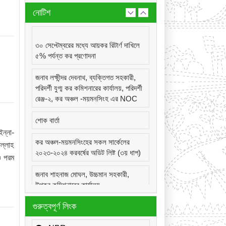
নোটিশ
৩০ সেপ্টেম্বরের মধ্যে আয়কর রিটার্ণ দাখিলে
৫% পর্যন্ত কর প্রণোদনা
জনাব লক্ষীন্দর দেবনাথ, ব্যক্তিগত সহকারী,
পরিদর্শী যুগ্ম কর কমিশনারের কার্যালয়, পরিদর্শী
রেঞ্জ-২, কর অঞ্চল -ময়মনসিংহ এর NOC
শোক বার্তা
ন্না-
কর অঞ্চল-ময়মনসিংহের সকল সার্কেলের
ল্লাহ
২০২৩-২০২৪ করবর্ষের অডিট লিষ্ট (৩য় ধাপ)
ও পরম
জনাব শাহনাজ মোঘল, উচ্চমান সহকারী,
উপকর কমিশনারের কার্যালয়,
সার্কেল-২২(দূর্গাপুর), কর অঞ্চল -ময়মনসিংহ
গুরুত্বপূর্ণ লিংক
এর NOC