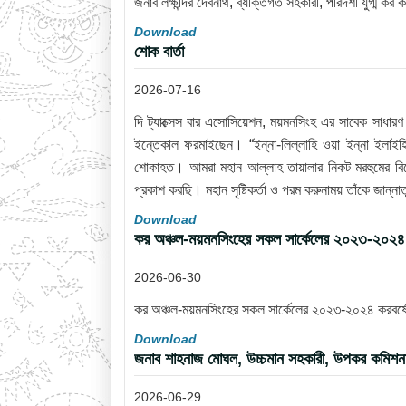
জনাব লক্ষীন্দর দেবনাথ, ব্যক্তিগত সহকারী, পরিদর্শী যুগ্ম কর
Download
শোক বার্তা
2026-07-16
দি ট্যাক্সেস বার এসোসিয়েশন, ময়মনসিংহ এর সাবেক সাধা
ইন্তেকাল ফরমাইছেন। “ইন্না-লিল্লাহি ওয়া ইন্না ইলাইহি
শোকাহত। আমরা মহান আল্লাহ তায়ালার নিকট মরহুমের বিদ
প্রকাশ করছি। মহান সৃষ্টিকর্তা ও পরম করুনাময় তাঁকে জান
Download
কর অঞ্চল-ময়মনসিংহের সকল সার্কেলের ২০২৩-২০২৪ ক
2026-06-30
কর অঞ্চল-ময়মনসিংহের সকল সার্কেলের ২০২৩-২০২৪ করবর্ষের
Download
জনাব শাহনাজ মোঘল, উচ্চমান সহকারী, উপকর কমিশনারে
2026-06-29