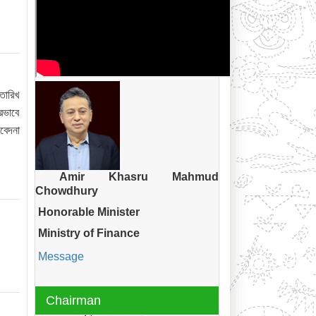
তারিখ
রভাবে
বেদনা
Amir Khasru Mahmud
Chowdhury
Honorable Minister
Ministry of Finance
Message
Chairman