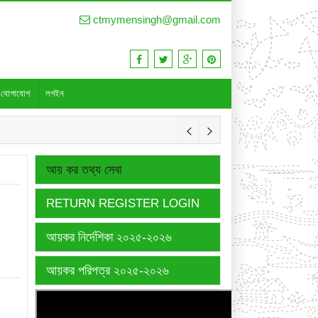
ctmymensingh@gmail.com
যোগাযোগ
লগইন
আয় কর তথ্য সেবা
RETURN REGISTER LOGIN
আয়কর নির্দেশিকা ২০২৫-২০২৬
আয়কর পরিপত্র ২০২৫-২০২৬