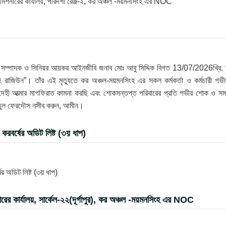
 কমিশনারের কার্যালয়, পরিদর্শী রেঞ্জ-২, কর অঞ্চল -ময়মনসিংহ এর NOC
রণ সম্পাদক ও সিনিয়র আয়কর আইনজীবি জনাব মোঃ আবু সিদ্দিক বিগত 13/07/2026খ্রি. 
 রাজিউন”। তাঁর এই মৃত্যুতে কর অঞ্চল-ময়মনসিংহ এর সকল কর্মকর্তা ও কর্মচারী গভী
েহী আত্মার মাগফিরাত কামনা করছি এবং শোকসন্তপ্ত পরিবারের প্রতি গভীর শোক ও সম
্নাতুল ফেরদৌস নসীব করুন, আমীন।
রবর্ষের অডিট লিষ্ট (৩য় ধাপ)
 অডিট লিষ্ট (৩য় ধাপ)
র কার্যালয়, সার্কেল-২২(দূর্গাপুর), কর অঞ্চল -ময়মনসিংহ এর NOC