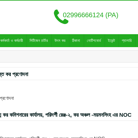
02996666124 (PA)
কর্মকর্তা ও কর্মচারী
সিটিজেন চার্টার
উৎস কর
ঠিকানা
নোটিশবোর্ড
ইভেন্ট
গ্যালারি
ন্ত কর প্রণোদনা
 প্রণোদনা
ুগ্ম কর কমিশনারের কার্যালয়, পরিদর্শী রেঞ্জ-২, কর অঞ্চল -ময়মনসিংহ এর NOC