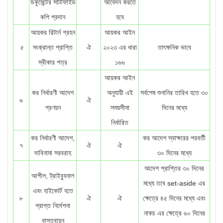
ডকুমেন্টের সার্টিফাইড
আবেদন করতে
কপি প্রদান
হবে
আয়কর রিটার্ন গ্রহন
আয়কর আইন
৫
সংক্রান্ত প্রাপ্তি
ঐ
২০২৩ এর ধারা
তাৎক্ষনিক ভাবে
স্বীকার পত্র
১৬৬
আয়কর আইন
কর নির্ধারণী আদেশ
অনুযায়ী এই
সর্বশেষ শুনানির তারিখ হতে ৩০
৬
ঐ
প্রণয়ন
সময়সীমা
দিনের মধ্যে
নির্ধারিত
কর নির্ধারণী আদেশ,
কর আদেশ স্বাক্ষরের পরবর্তী
৭
ঐ
ঐ
দাবিনামা সরবরাহ
৩০ দিনের মধ্যে
আদেশ প্রাপ্তির ৩০ দিনের
আপীল, ট্রাইব্যুনাল
মধ্যে তবে set-aside এর
এবং হাইকোর্ট হতে
৮
ঐ
ঐ
ক্ষেত্রে ৪৫ দিনের মধ্যে এবং
প্রাপ্ত নির্দেশনা
নাকচ এর ক্ষেত্রে ৬০ দিনের
বাস্তবায়ন