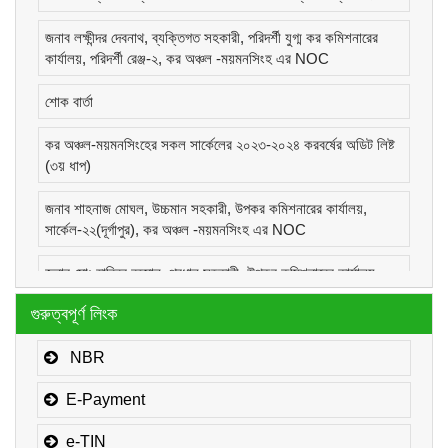
জনাব লক্ষীন্দর দেবনাথ, ব্যক্তিগত সহকারী, পরিদর্শী যুগ্ম কর কমিশনারের
কার্যালয়, পরিদর্শী রেঞ্জ-২, কর অঞ্চল -ময়মনসিংহ এর NOC
শোক বার্তা
কর অঞ্চল-ময়মনসিংহের সকল সার্কেলের ২০২৩-২০২৪ করবর্ষের অডিট লিষ্ট
(৩য় ধাপ)
জনাব শাহনাজ মোঘল, উচ্চমান সহকারী, উপকর কমিশনারের কার্যালয়,
সার্কেল-২২(দূর্গাপুর), কর অঞ্চল -ময়মনসিংহ এর NOC
জনাব মোঃ হাবিবুর রহমান, প্রধান সহকারী, উপকর কমিশনারের কার্যালয়,
সার্কেল-১(কোম্পানীজ), কর অঞ্চল -ময়মনসিংহ এর NOC
গুরুত্বপূর্ণ লিংক
জনাব মোঃ মোরাদুজ্জামান, সাঁট মুদ্রাক্ষরিক কাম-কম্পিউটার অপারেটর, উপকর
কমিশনারের কার্যালয়, সার্কেল-১(কোম্পানীজ), কর অঞ্চল -ময়মনসিংহ এর
NBR
NOC
E-Payment
e-TIN