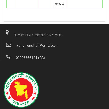
(অংশ-৩)
২২ অমৃত বাবু রোড, গোল পুকুর পার, ময়মনসিংহ
ctmymensingh@gmail.com
02996666124 (PA)