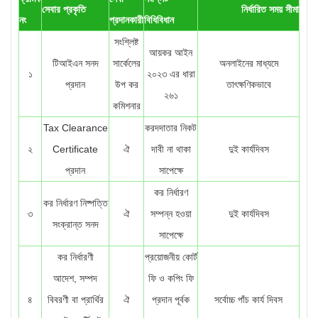
সেবার প্রকৃতি
নির্ধারিত সময় সীমা
নং
প্রদানকারী
বিধিবিধান
সংশ্লিষ্ট
আয়কর আইন
টিআইএন সনদ
সার্কেলের
অনলাইনের মাধ্যমে
১
২০২৩ এর ধারা
প্রদান
উপ কর
তাৎক্ষণিকভাবে
২৬১
কমিশনার
Tax Clearance
করদদাতার নিকট
২
Certificate
ঐ
দাবী না থাকা
দুই কার্যদিবস
প্রদান
সাপেক্ষে
কর নির্ধারণ
কর নির্ধারণ নিষ্পত্তি
৩
ঐ
সম্পন্ন হওয়া
দুই কার্যদিবস
সংক্রান্ত সনদ
সাপেক্ষে
কর নির্ধারণী
প্রয়োজনীয় কোর্ট
আদেশ, সম্পদ
ফি ও কপিং ফি
৪
বিবরণী বা প্রার্থির
ঐ
প্রদান পূর্বক
সর্বোচ্চ পাঁচ কার্য দিবস