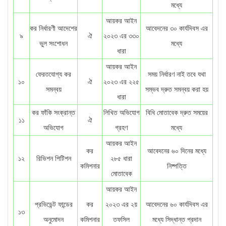
মধ্যে
আয়কর আইন
কর নির্ধারণী আদেশের
আবেদনের ৩০ কার্যদিবস এর
৯
ঐ
২০২৩ এর ৩৩০
ভুল সংশোধন
মধ্যে
ধারা
আয়কর আইন
ফেরতযোগ্য কর
সময় নির্ধারণ নাই তবে যথা
১০
ঐ
২০২৩ এর ২২৫
সমন্বয়
সম্ভব দ্রুত সমন্বয় করা হয়
ধারা
কর ফাঁকি সংক্রান্ত
লিখিত অভিযোগ
বিধি মোতাবেক দ্রুত সময়ের
১১
ঐ
অভিযোগ
গ্রহণ
মধ্যে
আয়কর আইন
কর
আবেদনের ৬০ দিনের মধ্যে
১২
রিভিশন পিটিশন
২৮৫ ধারা
কমিশনার
নিষ্পত্তি
মোতাবেক
আয়কর আইন
প্রভিডেন্ট ফান্ডের
কর
২০২৩ এর ২য়
আবেদনের ৬০ কার্যদিবস এর
১৩
অনুমোদন
কমিশনার
তফসিল
মধ্যে সিদ্ধান্ত প্রদান