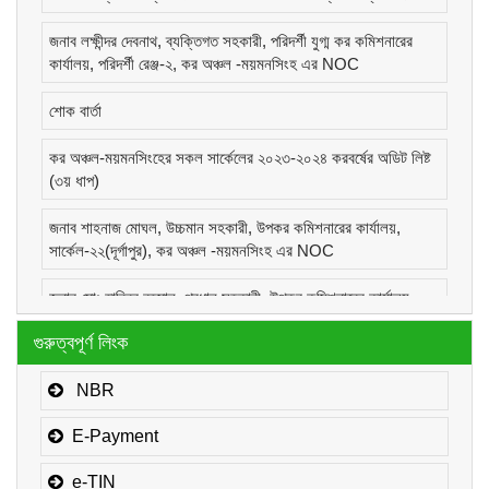
জনাব লক্ষীন্দর দেবনাথ, ব্যক্তিগত সহকারী, পরিদর্শী যুগ্ম কর কমিশনারের
কার্যালয়, পরিদর্শী রেঞ্জ-২, কর অঞ্চল -ময়মনসিংহ এর NOC
শোক বার্তা
কর অঞ্চল-ময়মনসিংহের সকল সার্কেলের ২০২৩-২০২৪ করবর্ষের অডিট লিষ্ট
(৩য় ধাপ)
জনাব শাহনাজ মোঘল, উচ্চমান সহকারী, উপকর কমিশনারের কার্যালয়,
সার্কেল-২২(দূর্গাপুর), কর অঞ্চল -ময়মনসিংহ এর NOC
জনাব মোঃ হাবিবুর রহমান, প্রধান সহকারী, উপকর কমিশনারের কার্যালয়,
সার্কেল-১(কোম্পানীজ), কর অঞ্চল -ময়মনসিংহ এর NOC
গুরুত্বপূর্ণ লিংক
জনাব মোঃ মোরাদুজ্জামান, সাঁট মুদ্রাক্ষরিক কাম-কম্পিউটার অপারেটর, উপকর
কমিশনারের কার্যালয়, সার্কেল-১(কোম্পানীজ), কর অঞ্চল -ময়মনসিংহ এর
NBR
NOC
E-Payment
e-TIN