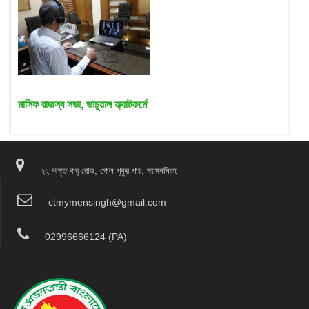
মাসিক রাজস্ব সভা, ভাচুয়াল ফ্ল্যাটফর্মে
২২ অমৃত বাবু রোড, গোল পুকুর পার, ময়মনসিংহ
ctmymensingh@gmail.com
02996666124 (PA)