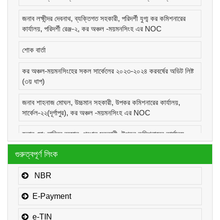
জনাব লক্ষীন্দর দেবনাথ, ব্যক্তিগত সহকারী, পরিদর্শী যুগ্ম কর কমিশনারের
কার্যালয়, পরিদর্শী রেঞ্জ-২, কর অঞ্চল -ময়মনসিংহ এর NOC
শোক বার্তা
কর অঞ্চল-ময়মনসিংহের সকল সার্কেলের ২০২৩-২০২৪ করবর্ষের অডিট লিষ্ট
(৩য় ধাপ)
জনাব শাহনাজ মোঘল, উচ্চমান সহকারী, উপকর কমিশনারের কার্যালয়,
সার্কেল-২২(দূর্গাপুর), কর অঞ্চল -ময়মনসিংহ এর NOC
জনাব মোঃ হাবিবুর রহমান, প্রধান সহকারী, উপকর কমিশনারের কার্যালয়,
সার্কেল-১(কোম্পানীজ), কর অঞ্চল -ময়মনসিংহ এর NOC
গুরুত্বপূর্ণ লিংক
জনাব মোঃ মোরাদুজ্জামান, সাঁট মুদ্রাক্ষরিক কাম-কম্পিউটার অপারেটর, উপকর
কমিশনারের কার্যালয়, সার্কেল-১(কোম্পানীজ), কর অঞ্চল -ময়মনসিংহ এর
NBR
NOC
E-Payment
e-TIN