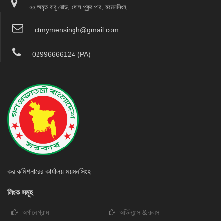
২২ অমৃত বাবু রোড, গোল পুকুর পার, ময়মনসিংহ
ctmymensingh@gmail.com
02996666124 (PA)
কর কমিশনারের কার্যালয় ময়মনসিংহ
লিংক সমূহ
অর্গানোগ্রাম
অর্ডিন্যান্স & রুলস