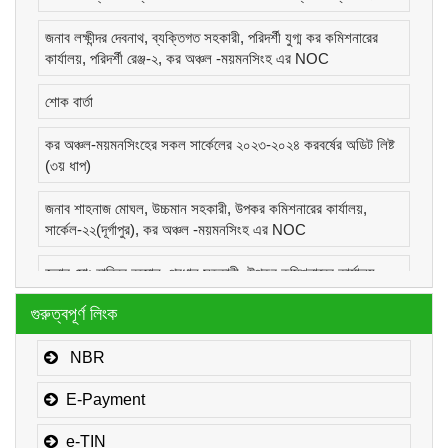
জনাব লক্ষীন্দর দেবনাথ, ব্যক্তিগত সহকারী, পরিদর্শী যুগ্ম কর কমিশনারের
কার্যালয়, পরিদর্শী রেঞ্জ-২, কর অঞ্চল -ময়মনসিংহ এর NOC
শোক বার্তা
কর অঞ্চল-ময়মনসিংহের সকল সার্কেলের ২০২৩-২০২৪ করবর্ষের অডিট লিষ্ট
(৩য় ধাপ)
জনাব শাহনাজ মোঘল, উচ্চমান সহকারী, উপকর কমিশনারের কার্যালয়,
সার্কেল-২২(দূর্গাপুর), কর অঞ্চল -ময়মনসিংহ এর NOC
জনাব মোঃ হাবিবুর রহমান, প্রধান সহকারী, উপকর কমিশনারের কার্যালয়,
সার্কেল-১(কোম্পানীজ), কর অঞ্চল -ময়মনসিংহ এর NOC
গুরুত্বপূর্ণ লিংক
জনাব মোঃ মোরাদুজ্জামান, সাঁট মুদ্রাক্ষরিক কাম-কম্পিউটার অপারেটর, উপকর
কমিশনারের কার্যালয়, সার্কেল-১(কোম্পানীজ), কর অঞ্চল -ময়মনসিংহ এর
NBR
NOC
E-Payment
e-TIN