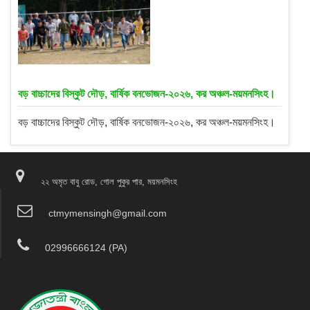
বড় বাচ্চাদের বিস্কুট দৌড়, বার্ষিক বনভোজন-২০২৬, কর অঞ্চল-ময়মনসিংহ।
বড় বাচ্চাদের বিস্কুট দৌড়, বার্ষিক বনভোজন-২০২৬, কর অঞ্চল-ময়মনসিংহ।
২২ অমৃত বাবু রোড, গোল পুকুর পার, ময়মনসিংহ
ctmymensingh@gmail.com
02996666124 (PA)