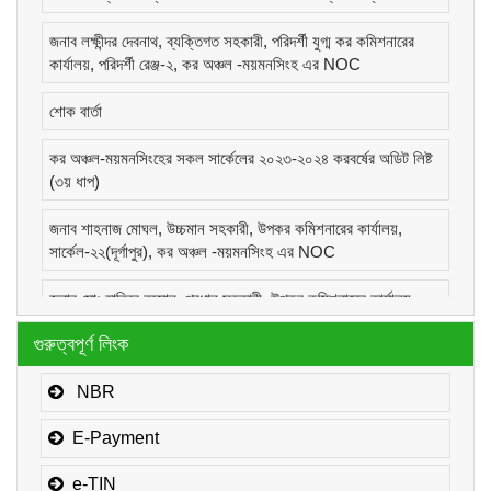
জনাব লক্ষীন্দর দেবনাথ, ব্যক্তিগত সহকারী, পরিদর্শী যুগ্ম কর কমিশনারের
কার্যালয়, পরিদর্শী রেঞ্জ-২, কর অঞ্চল -ময়মনসিংহ এর NOC
শোক বার্তা
কর অঞ্চল-ময়মনসিংহের সকল সার্কেলের ২০২৩-২০২৪ করবর্ষের অডিট লিষ্ট
(৩য় ধাপ)
জনাব শাহনাজ মোঘল, উচ্চমান সহকারী, উপকর কমিশনারের কার্যালয়,
সার্কেল-২২(দূর্গাপুর), কর অঞ্চল -ময়মনসিংহ এর NOC
জনাব মোঃ হাবিবুর রহমান, প্রধান সহকারী, উপকর কমিশনারের কার্যালয়,
সার্কেল-১(কোম্পানীজ), কর অঞ্চল -ময়মনসিংহ এর NOC
গুরুত্বপূর্ণ লিংক
জনাব মোঃ মোরাদুজ্জামান, সাঁট মুদ্রাক্ষরিক কাম-কম্পিউটার অপারেটর, উপকর
কমিশনারের কার্যালয়, সার্কেল-১(কোম্পানীজ), কর অঞ্চল -ময়মনসিংহ এর
NBR
NOC
E-Payment
e-TIN