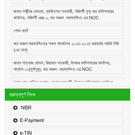
জনাব লক্ষীন্দর দেবনাথ, ব্যক্তিগত সহকারী, পরিদর্শী যুগ্ম কর কমিশনারের
কার্যালয়, পরিদর্শী রেঞ্জ-২, কর অঞ্চল -ময়মনসিংহ এর NOC
শোক বার্তা
কর অঞ্চল-ময়মনসিংহের সকল সার্কেলের ২০২৩-২০২৪ করবর্ষের অডিট লিষ্ট
(৩য় ধাপ)
জনাব শাহনাজ মোঘল, উচ্চমান সহকারী, উপকর কমিশনারের কার্যালয়,
সার্কেল-২২(দূর্গাপুর), কর অঞ্চল -ময়মনসিংহ এর NOC
জনাব মোঃ হাবিবুর রহমান, প্রধান সহকারী, উপকর কমিশনারের কার্যালয়,
সার্কেল-১(কোম্পানীজ), কর অঞ্চল -ময়মনসিংহ এর NOC
গুরুত্বপূর্ণ লিংক
জনাব মোঃ মোরাদুজ্জামান, সাঁট মুদ্রাক্ষরিক কাম-কম্পিউটার অপারেটর, উপকর
কমিশনারের কার্যালয়, সার্কেল-১(কোম্পানীজ), কর অঞ্চল -ময়মনসিংহ এর
NBR
NOC
E-Payment
e-TIN