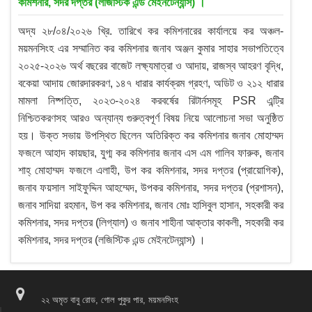
কমিশনার, সদর দপ্তর (লজিস্টিক এন্ড মেইনটেন্যান্স) ।
অদ্য ২৮/০৪/২০২৬ খ্রি. তারিখে কর কমিশনারের কার্যালয়ে কর অঞ্চল-
ময়মনসিংহ এর সম্মানিত কর কমিশনার জনাব অঞ্জন কুমার সাহার সভাপতিত্বে
২০২৫-২০২৬ অর্থ বছরের বাজেট লক্ষ্যমাত্রা ও আদায়, রাজস্ব আহরণ বৃদ্ধি,
বকেয়া আদায় জোরদারকরণ, ১৪৭ ধারার কার্যক্রম গ্রহণ, অডিট ও ২১২ ধারার
মামলা নিষ্পত্তি, ২০২৩-২০২৪ করবর্ষের রিটার্নসমূহ PSR এন্ট্রি
নিশ্চিতকরণসহ আরও অন্যান্য গুরুত্বপূর্ণ বিষয় নিয়ে আলোচনা সভা অনুষ্ঠিত
হয়। উক্ত সভায় উপস্থিত ছিলেন অতিরিক্ত কর কমিশনার জনাব মোহাম্মদ
ফজলে আহাদ কায়ছার, যুগ্ম কর কমিশনার জনাব এস এম গালিব ফারুক, জনাব
শাহ্ মোহাম্মদ ফজলে এলাহী, উপ কর কমিশনার, সদর দপ্তর (প্রায়োগিক),
জনাব ফয়সাল সাইফুদ্দিন আহম্মেদ, উপকর কমিশনার, সদর দপ্তর (প্রশাসন),
জনাব সাদিয়া রহমান, উপ কর কমিশনার, জনাব মোঃ হাসিবুল হাসান, সহকারী কর
কমিশনার, সদর দপ্তর (লিগ্যাল) ও জনাব শাহীনা আক্তার কাকলী, সহকারী কর
কমিশনার, সদর দপ্তর (লজিস্টিক এন্ড মেইনটেন্যান্স) ।
২২ অমৃত বাবু রোড, গোল পুকুর পার, ময়মনসিংহ