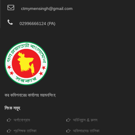
ctmymensingh@gmail.com
02996666124 (PA)
কর কমিশনারের কার্যালয় ময়মনসিংহ
লিংক সমূহ
অর্গানোগ্রাম
অর্ডিন্যান্স & রুলস
প্রশিক্ষক তালিকা
অফিসারদের তালিকা