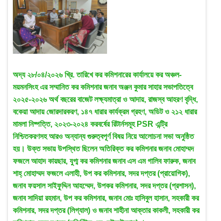
অদ্য ২৮/০৪/২০২৬ খ্রি. তারিখে কর কমিশনারের কার্যালয়ে কর অঞ্চল-
ময়মনসিংহ এর সম্মানিত কর কমিশনার জনাব অঞ্জন কুমার সাহার সভাপতিত্বে
২০২৫-২০২৬ অর্থ বছরের বাজেট লক্ষ্যমাত্রা ও আদায়, রাজস্ব আহরণ বৃদ্ধি,
বকেয়া আদায় জোরদারকরণ, ১৪৭ ধারার কার্যক্রম গ্রহণ, অডিট ও ২১২ ধারার
মামলা নিষ্পত্তি, ২০২৩-২০২৪ করবর্ষের রিটার্নসমূহ PSR এন্ট্রি
নিশ্চিতকরণসহ আরও অন্যান্য গুরুত্বপূর্ণ বিষয় নিয়ে আলোচনা সভা অনুষ্ঠিত
হয়। উক্ত সভায় উপস্থিত ছিলেন অতিরিক্ত কর কমিশনার জনাব মোহাম্মদ
ফজলে আহাদ কায়ছার, যুগ্ম কর কমিশনার জনাব এস এম গালিব ফারুক, জনাব
শাহ্ মোহাম্মদ ফজলে এলাহী, উপ কর কমিশনার, সদর দপ্তর (প্রায়োগিক),
জনাব ফয়সাল সাইফুদ্দিন আহম্মেদ, উপকর কমিশনার, সদর দপ্তর (প্রশাসন),
জনাব সাদিয়া রহমান, উপ কর কমিশনার, জনাব মোঃ হাসিবুল হাসান, সহকারী কর
কমিশনার, সদর দপ্তর (লিগ্যাল) ও জনাব শাহীনা আক্তার কাকলী, সহকারী কর