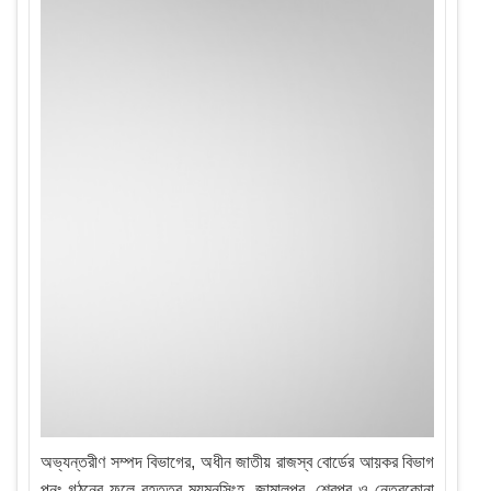
অভ্যন্তরীণ সম্পদ বিভাগের, অধীন জাতীয় রাজস্ব বোর্ডের আয়কর বিভাগ
পুনঃ গঠনের ফলে বৃহত্তর ময়মনসিংহ, জামালপুর, শেরপুর ও নেত্রকোনা