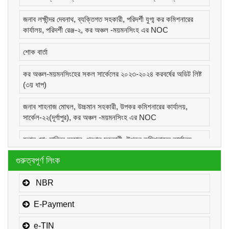
জনাব লক্ষীন্দর দেবনাথ, ব্যক্তিগত সহকারী, পরিদর্শী যুগ্ম কর কমিশনারের
কার্যালয়, পরিদর্শী রেঞ্জ-২, কর অঞ্চল -ময়মনসিংহ এর NOC
শোক বার্তা
কর অঞ্চল-ময়মনসিংহের সকল সার্কেলের ২০২৩-২০২৪ করবর্ষের অডিট লিষ্ট
(৩য় ধাপ)
জনাব শাহনাজ মোঘল, উচ্চমান সহকারী, উপকর কমিশনারের কার্যালয়,
সার্কেল-২২(দূর্গাপুর), কর অঞ্চল -ময়মনসিংহ এর NOC
জনাব মোঃ হাবিবুর রহমান, প্রধান সহকারী, উপকর কমিশনারের কার্যালয়,
সার্কেল-১(কোম্পানীজ), কর অঞ্চল -ময়মনসিংহ এর NOC
গুরুত্বপূর্ণ লিংক
জনাব মোঃ মোরাদুজ্জামান, সাঁট মুদ্রাক্ষরিক কাম-কম্পিউটার অপারেটর, উপকর
কমিশনারের কার্যালয়, সার্কেল-১(কোম্পানীজ), কর অঞ্চল -ময়মনসিংহ এর
NBR
NOC
E-Payment
e-TIN