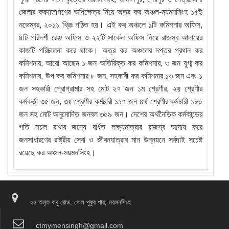
জেলার করদাতাগণের অধিক্ষেত্র নিয়ে অত্র কর অঞ্চল-ময়মনসিংহ ১৫ই
নভেম্বর, ২০১১ খ্রিঃ গঠিত হয়। এই কর অঞ্চলে ১টি কমিশনার অফিস,
৪টি পরিদর্শী রেঞ্জ অফিস ও ২২টি সার্কেল অফিস নিয়ে রাজস্ব আদায়ের
কাজটি পরিচালনা করে থাকে। অত্র কর অঞ্চলের দপ্তর প্রধান কর
কমিশনার, আরো আছেন ১ জন অতিরিক্ত কর কমিশনার, ৩ জন যুগ্ম কর
কমিশনার, উপ কর কমিশনার ৮ জন, সহকারী কর কমিশনার ১৩ জন এবং ১
জন সহকারী প্রোগ্রামার সহ মোট ২৭ জন ১ম শ্রেণীর, ২য় শ্রেণীর
কর্মকর্তা ৩৫ জন, ৩য় শ্রেণীর কর্মচারী ১১৭ জন ৪র্থ শ্রেণীর কর্মচারী ১৮০
জন সহ মোট অনুমোদিত জনবল ৩৫৯ জন। দেশের অর্থনৈতিক কর্মকান্ডের
গতি সচল রাখার জন্যে বর্ধিত লক্ষ্যমাত্রার রাজস্ব আদায় করে
জনসাধারণের রাষ্ট্রীয় সেবা ও জীবনযাত্রার মান উন্নয়নে সর্বদাই সচেষ্ট
রয়েছে কর অঞ্চল-ময়মনসিংহ।
২২ অমৃত বাবু রোড, গোল পুকুর পার, ময়মনসিংহ
ctmymensingh@gmail.com