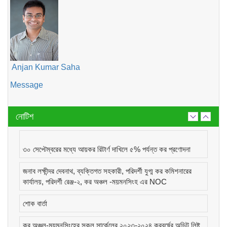
Anjan Kumar Saha
Message
নোটিশ
৩০ সেপ্টেম্বরের মধ্যে আয়কর রিটার্ণ দাখিলে ৫% পর্যন্ত কর প্রণোদনা
জনাব লক্ষীন্দর দেবনাথ, ব্যক্তিগত সহকারী, পরিদর্শী যুগ্ম কর কমিশনারের
কার্যালয়, পরিদর্শী রেঞ্জ-২, কর অঞ্চল -ময়মনসিংহ এর NOC
শোক বার্তা
কর অঞ্চল-ময়মনসিংহের সকল সার্কেলের ২০২৩-২০২৪ করবর্ষের অডিট লিষ্ট