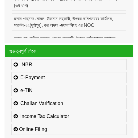
(৩য় ধাপ)
জনাব শাহনাজ মোঘল, উচ্চমান সহকারী, উপকর কমিশনারের কার্যালয়,
সার্কেল-২২(দূর্গাপুর), কর অঞ্চল -ময়মনসিংহ এর NOC
জনাব মোঃ হাবিবুর রহমান, প্রধান সহকারী, উপকর কমিশনারের কার্যালয়,
সার্কেল-১(কোম্পানীজ), কর অঞ্চল -ময়মনসিংহ এর NOC
গুরুত্বপূর্ণ লিংক
জনাব মোঃ মোরাদুজ্জামান, সাঁট মুদ্রাক্ষরিক কাম-কম্পিউটার অপারেটর, উপকর
কমিশনারের কার্যালয়, সার্কেল-১(কোম্পানীজ), কর অঞ্চল -ময়মনসিংহ এর
NBR
NOC
E-Payment
e-TIN
Challan Varification
Income Tax Calculator
Online Filing