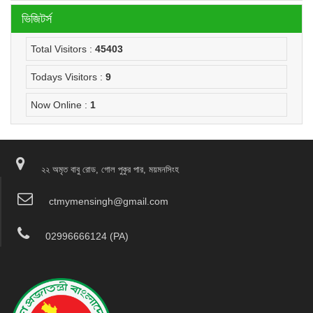
ভিজিটর্স
Total Visitors :
45403
Todays Visitors :
9
Now Online :
1
২২ অমৃত বাবু রোড, গোল পুকুর পার, ময়মনসিংহ
ctmymensingh@gmail.com
02996666124 (PA)