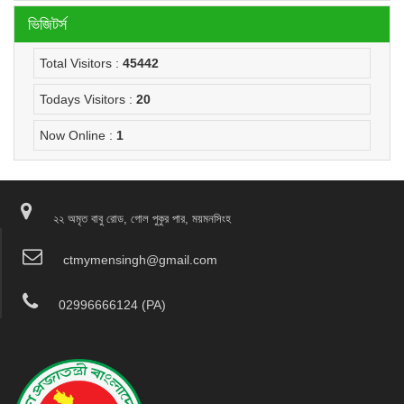
ভিজিটর্স
Total Visitors :
45442
Todays Visitors :
20
Now Online :
1
২২ অমৃত বাবু রোড, গোল পুকুর পার, ময়মনসিংহ
ctmymensingh@gmail.com
02996666124 (PA)