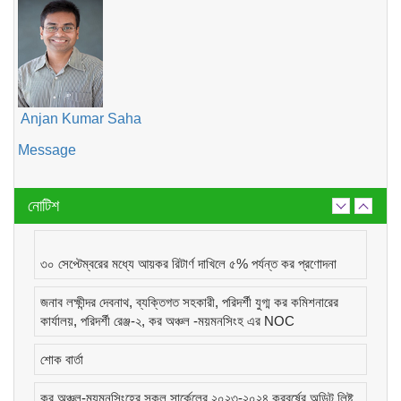
Anjan Kumar Saha
Message
নোটিশ
৩০ সেপ্টেম্বরের মধ্যে আয়কর রিটার্ণ দাখিলে ৫% পর্যন্ত কর প্রণোদনা
জনাব লক্ষীন্দর দেবনাথ, ব্যক্তিগত সহকারী, পরিদর্শী যুগ্ম কর কমিশনারের
কার্যালয়, পরিদর্শী রেঞ্জ-২, কর অঞ্চল -ময়মনসিংহ এর NOC
শোক বার্তা
কর অঞ্চল-ময়মনসিংহের সকল সার্কেলের ২০২৩-২০২৪ করবর্ষের অডিট লিষ্ট