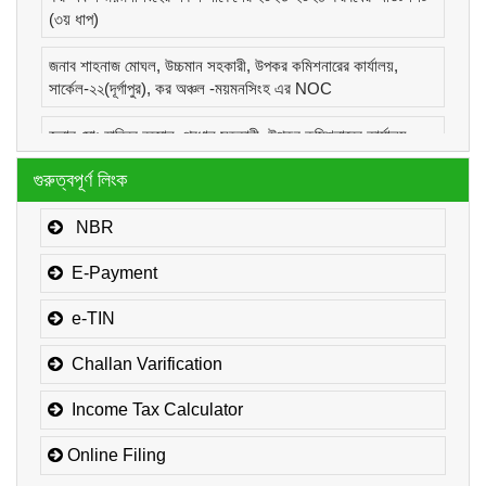
(৩য় ধাপ)
জনাব শাহনাজ মোঘল, উচ্চমান সহকারী, উপকর কমিশনারের কার্যালয়,
সার্কেল-২২(দূর্গাপুর), কর অঞ্চল -ময়মনসিংহ এর NOC
জনাব মোঃ হাবিবুর রহমান, প্রধান সহকারী, উপকর কমিশনারের কার্যালয়,
সার্কেল-১(কোম্পানীজ), কর অঞ্চল -ময়মনসিংহ এর NOC
গুরুত্বপূর্ণ লিংক
জনাব মোঃ মোরাদুজ্জামান, সাঁট মুদ্রাক্ষরিক কাম-কম্পিউটার অপারেটর, উপকর
কমিশনারের কার্যালয়, সার্কেল-১(কোম্পানীজ), কর অঞ্চল -ময়মনসিংহ এর
NBR
NOC
E-Payment
e-TIN
Challan Varification
Income Tax Calculator
Online Filing