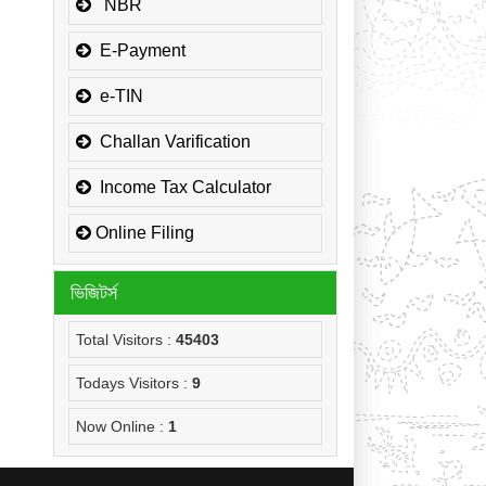
জনাব মোঃ হাবিবুর রহমান, প্রধান সহকারী,
NBR
উপকর কমিশনারের কার্যালয়,
সার্কেল-১(কোম্পানীজ), কর অঞ্চল
E-Payment
-ময়মনসিংহ এর NOC
e-TIN
জনাব মোঃ মোরাদুজ্জামান, সাঁট মুদ্রাক্ষরিক
কাম-কম্পিউটার অপারেটর, উপকর কমিশনারের
Challan Varification
কার্যালয়, সার্কেল-১(কোম্পানীজ), কর অঞ্চল
-ময়মনসিংহ এর NOC
Income Tax Calculator
Online Filing
ভিজিটর্স
Total Visitors :
45403
Todays Visitors :
9
Now Online :
1