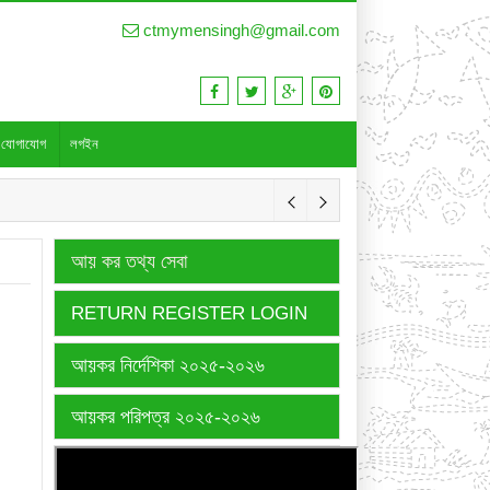
ctmymensingh@gmail.com
যোগাযোগ
লগইন
আয় কর তথ্য সেবা
RETURN REGISTER LOGIN
আয়কর নির্দেশিকা ২০২৫-২০২৬
আয়কর পরিপত্র ২০২৫-২০২৬