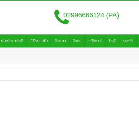
02996666124 (PA)
কর্মকর্তা ও কর্মচারী
সিটিজেন চার্টার
উৎস কর
ঠিকানা
নোটিশবোর্ড
ইভেন্ট
গ্যালারি