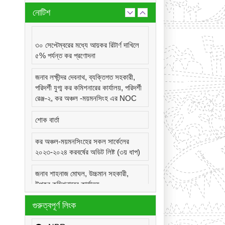
নোটিশ
৩০ সেপ্টেম্বরের মধ্যে আয়কর রিটার্ণ দাখিলে
৫% পর্যন্ত কর প্রণোদনা
জনাব লক্ষীন্দর দেবনাথ, ব্যক্তিগত সহকারী,
পরিদর্শী যুগ্ম কর কমিশনারের কার্যালয়, পরিদর্শী
রেঞ্জ-২, কর অঞ্চল -ময়মনসিংহ এর NOC
শোক বার্তা
কর অঞ্চল-ময়মনসিংহের সকল সার্কেলের
২০২৩-২০২৪ করবর্ষের অডিট লিষ্ট (৩য় ধাপ)
জনাব শাহনাজ মোঘল, উচ্চমান সহকারী,
উপকর কমিশনারের কার্যালয়,
সার্কেল-২২(দূর্গাপুর), কর অঞ্চল -ময়মনসিংহ
গুরুত্বপূর্ণ লিংক
এর NOC