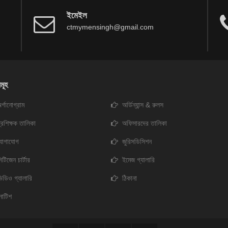
ইমেইল
ctmymensingh@gmail.com
মূহ
র্গানোগ্রাম
অর্ডিন্যান্স & রুলস
্রশিক্ষক তালিকা
অফিসারদের তালিকা
যোগাযোগ
জুরিসডিসিশন
িটিজেন চার্টার
ইমেজ গ্যালারি
িডিও গ্যালারি
ঠিকানা
োটিশ