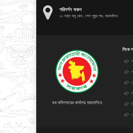
পরিদর্শন করুন
২২ অমৃত বাবু রোড, গোল পুকুর পার, ময়মনসিংহ
লিংক স
অ
প
স
কর কমিশনারের কার্যালয় ময়মনসিংহ
ভ
ন