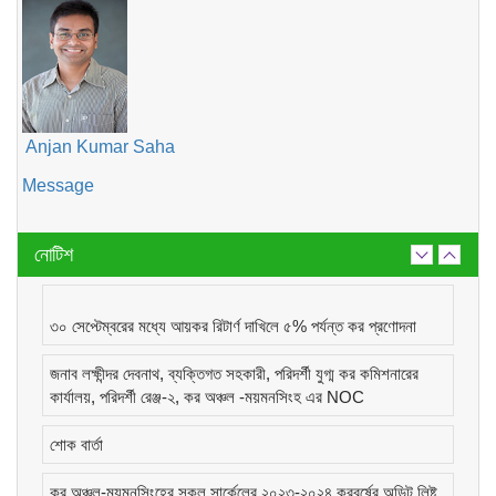
Anjan Kumar Saha
Message
নোটিশ
৩০ সেপ্টেম্বরের মধ্যে আয়কর রিটার্ণ দাখিলে ৫% পর্যন্ত কর প্রণোদনা
জনাব লক্ষীন্দর দেবনাথ, ব্যক্তিগত সহকারী, পরিদর্শী যুগ্ম কর কমিশনারের
কার্যালয়, পরিদর্শী রেঞ্জ-২, কর অঞ্চল -ময়মনসিংহ এর NOC
শোক বার্তা
কর অঞ্চল-ময়মনসিংহের সকল সার্কেলের ২০২৩-২০২৪ করবর্ষের অডিট লিষ্ট