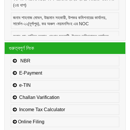
(৩য় ধাপ)
জনাব শাহনাজ মোঘল, উচ্চমান সহকারী, উপকর কমিশনারের কার্যালয়,
সার্কেল-২২(দূর্গাপুর), কর অঞ্চল -ময়মনসিংহ এর NOC
জনাব মোঃ হাবিবুর রহমান, প্রধান সহকারী, উপকর কমিশনারের কার্যালয়,
সার্কেল-১(কোম্পানীজ), কর অঞ্চল -ময়মনসিংহ এর NOC
গুরুত্বপূর্ণ লিংক
জনাব মোঃ মোরাদুজ্জামান, সাঁট মুদ্রাক্ষরিক কাম-কম্পিউটার অপারেটর, উপকর
কমিশনারের কার্যালয়, সার্কেল-১(কোম্পানীজ), কর অঞ্চল -ময়মনসিংহ এর
NBR
NOC
E-Payment
e-TIN
Challan Varification
Income Tax Calculator
Online Filing